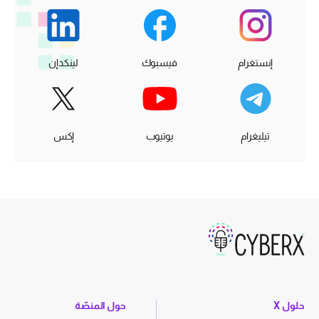
إنستغرام
فيسبوك
لينكدإن
تيليغرام
يوتيوب
إكس
حلول X
حول المنصّة