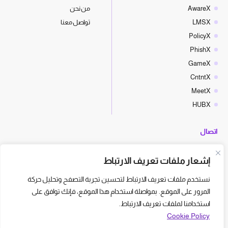
AwareX
من نحن
LMSX
تواصل معنا
PolicyX
PhishX
GameX
CntntX
MeetX
HUBX
اتصال
hello@cyberx.world
إشعار ملفات تعريف الارتباط
أخبار سايبر إكس
نستخدم ملفات تعريف الارتباط لتحسين تجربة التصفح وتحليل حركة
المرور على الموقع. بمواصلة استخدام هذا الموقع، فإنك توافق على
استخدامنا لملفات تعريف الارتباط.
Cookie Policy