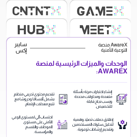
سايبر
AwareX منصة
التوعية الأمنية
إكس
الوحدات والميزات الرئيسية لمنصة
AWAREX:
إنشاء اختبارات مرنة بأسئلة
تقديم محتوى تدريبي منظم
متعددة ومحاولات محددة
يشمل أقسامًا ودروسًا مع
ونِسب نجاح قابلة
تتبع معدلات الإتمام.
للتخصيص.
احتساب آلي لمستوى الوعي
إطلاق حملات تصيّد وهمية
الأمني على مستوى
لتحليل سلوك المستخدمين
الموظف والقسم
وتقديم إرشادات توعوية.
والمؤسسة.