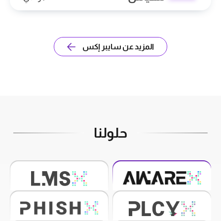
المزيد عن سايبر إكس
حلولنا