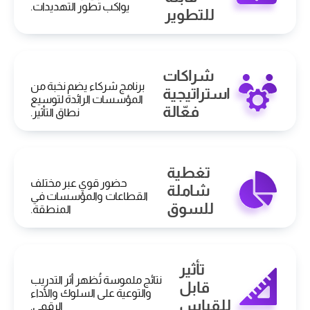
يواكب تطور التهديدات.
للتطوير
شراكات
برنامج شركاء يضم نخبة من
استراتيجية
المؤسسات الرائدة لتوسيع
فعّالة
نطاق التأثير.
تغطية
حضور قوي عبر مختلف
شاملة
القطاعات والمؤسسات في
للسوق
المنطقة.
تأثير
نتائج ملموسة تُظهر أثر التدريب
قابل
والتوعية على السلوك والأداء
للقياس
الرقمي.