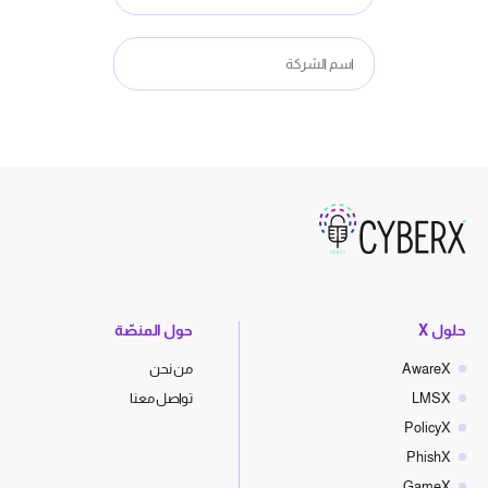
حلول X
حول المنصّة
AwareX
من نحن
LMSX
تواصل معنا
PolicyX
PhishX
GameX