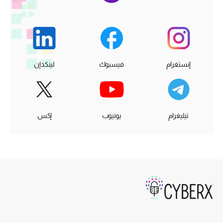
إنستغرام
فيسبوك
لينكدإن
تيليغرام
يوتيوب
إكس