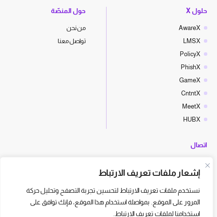
حلول X
حول المنصّة
AwareX
من نحن
LMSX
تواصل معنا
PolicyX
PhishX
GameX
CntntX
MeetX
HUBX
اتصال
hello@cyberx.world
إشعار ملفات تعريف الارتباط
أخبار سايبر إكس
نستخدم ملفات تعريف الارتباط لتحسين تجربة التصفح وتحليل حركة
المرور على الموقع. بمواصلة استخدام هذا الموقع، فإنك توافق على
استخدامنا لملفات تعريف الارتباط.