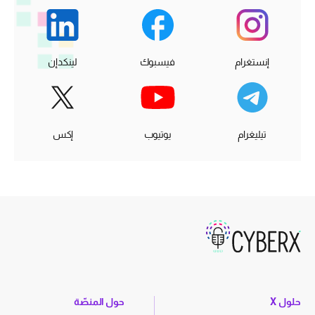
إنستغرام
فيسبوك
لينكدإن
تيليغرام
يوتيوب
إكس
حلول X
حول المنصّة