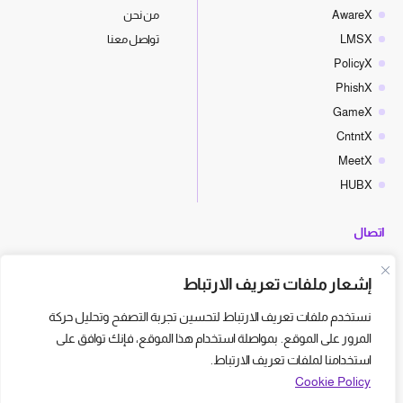
AwareX
من نحن
LMSX
تواصل معنا
PolicyX
PhishX
GameX
CntntX
MeetX
HUBX
اتصال
hello@cyberx.world
إشعار ملفات تعريف الارتباط
أخبار سايبر إكس
نستخدم ملفات تعريف الارتباط لتحسين تجربة التصفح وتحليل حركة
المرور على الموقع. بمواصلة استخدام هذا الموقع، فإنك توافق على
استخدامنا لملفات تعريف الارتباط.
Cookie Policy