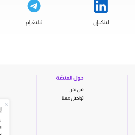
لينكدإن
تيليغرام
حول المنصّة
من نحن
تواصل معنا
إ
ن
ا
ا