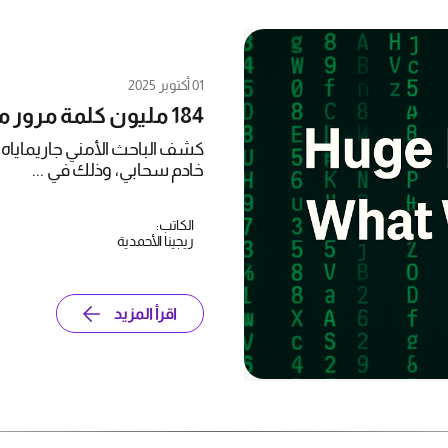
01 أكتوبر 2025
184 مليون كلمة مرور مكشوفة… بياناتك ليست بأمان!
كشف الباحث الأمني جاريماياه 
خادم سحابي، وذلك في ...
الكاتب:
ريجينا الأحمدية
اقرأ المزيد