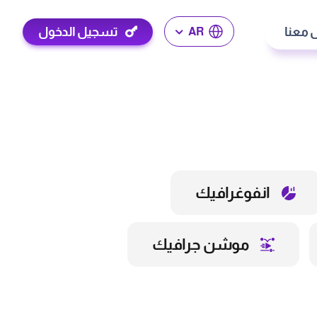
 معنا
تسجيل الدخول
AR
انفوغرافيك
موشن جرافيك