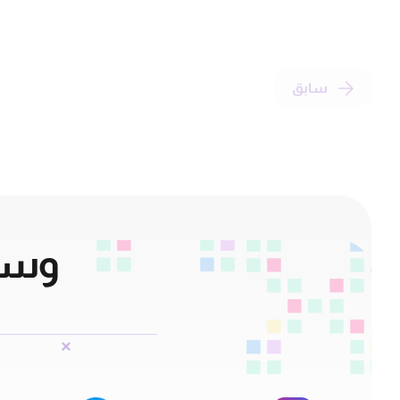
سابق
وسائ