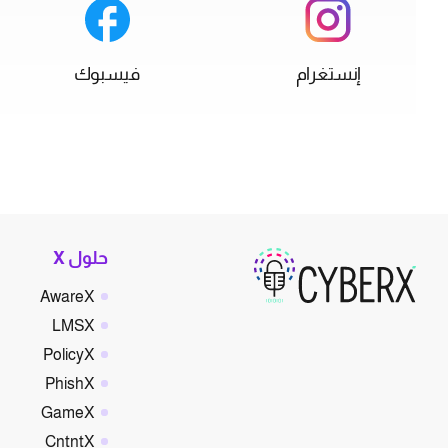
إنستغرام
فيسبوك
حلول X
AwareX
LMSX
PolicyX
PhishX
GameX
CntntX