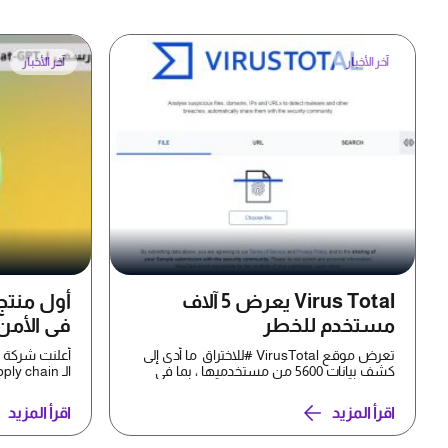
آخر الأخبار
آخر الأخبار
Virus Total يعرض 5 آلاف
مستخدم للخطر
في الأمن
ecurity
تعرض موقع VirusTotal #للاختراق ما أدى إلى
كشف بيانات 5600 من مستخدميها ، بما في
ذلك بعض الأشخاص الب...
Integration من C...
اقرأ المزيد
اقرأ المزيد