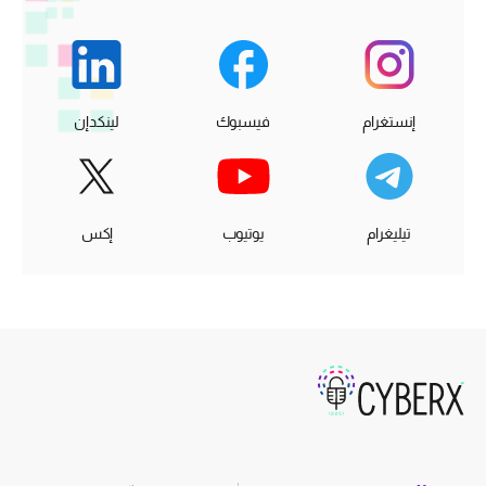
إنستغرام
فيسبوك
لينكدإن
تيليغرام
يوتيوب
إكس