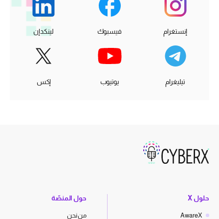
إنستغرام
فيسبوك
لينكدإن
تيليغرام
يوتيوب
إكس
حلول X
حول المنصّة
AwareX
من نحن