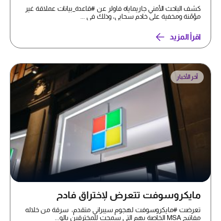
كشف الباحث الأمني جاريماياه فاولر عن #قاعدة_بيانات عملاقة غير
مؤمّنة ومخفية على خادم سحابي، وذلك في ...
اقرأ المزيد
آخر الأخبار
مايكروسوفت تتعرض لإختراق فادح
تعرضت #مايكروسوفت لهجوم سيبراني متقدم، سرقة من خلاله
مفاتيح MSA الخاصة بهم التي سمحت للمخترقين بالو...