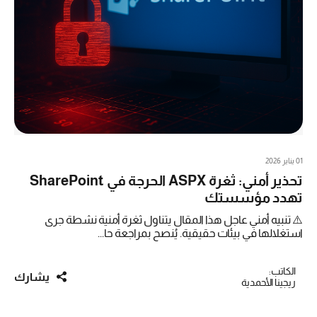
01 يناير 2026
تحذير أمني: ثغرة ASPX الحرجة في SharePoint
تهدد مؤسستك
⚠️ تنبيه أمني عاجل هذا المقال يتناول ثغرة أمنية نشطة جرى
استغلالها في بيئات حقيقية. يُنصح بمراجعة حا...
الكاتب:
يشارك
ريجينا الأحمدية