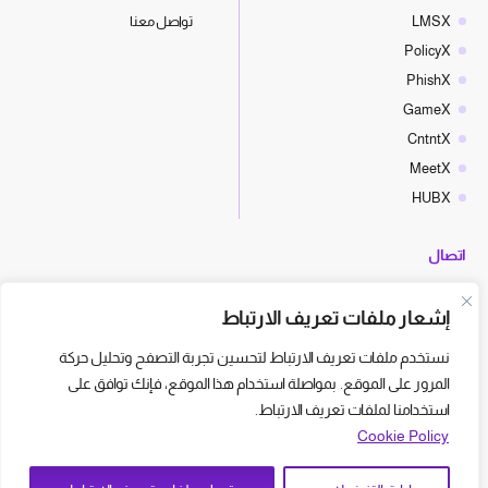
LMSX
تواصل معنا
PolicyX
PhishX
GameX
CntntX
MeetX
HUBX
اتصال
hello@cyberx.world
إشعار ملفات تعريف الارتباط
أخبار سايبر إكس
نستخدم ملفات تعريف الارتباط لتحسين تجربة التصفح وتحليل حركة
المرور على الموقع. بمواصلة استخدام هذا الموقع، فإنك توافق على
استخدامنا لملفات تعريف الارتباط.
Cookie Policy