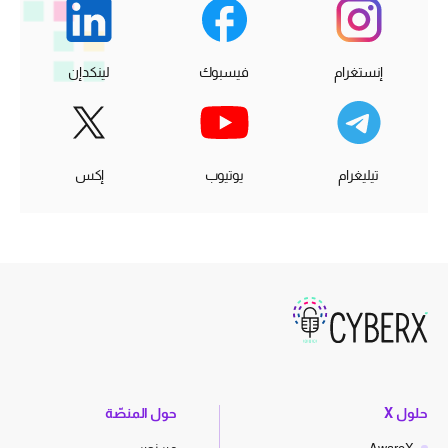
إنستغرام
فيسبوك
لينكدإن
تيليغرام
يوتيوب
إكس
حلول X
حول المنصّة