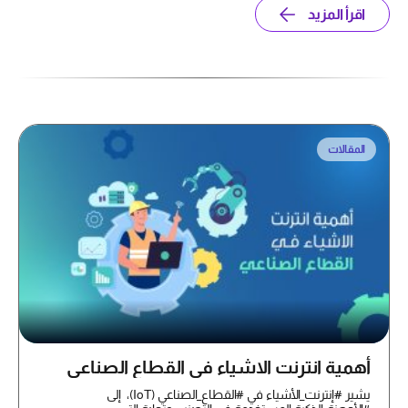
اقرأ المزيد
المقالات
أهمية انترنت الاشياء في القطاع الصناعي
يشير #إنترنت_الأشياء في #القطاع_الصناعي (IoT)، إلى