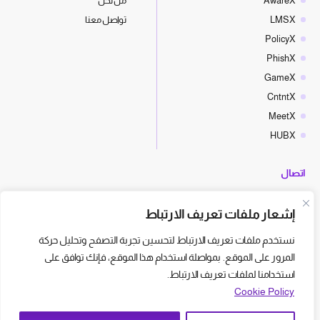
AwareX
من نحن
LMSX
تواصل معنا
PolicyX
PhishX
GameX
CntntX
MeetX
HUBX
اتصال
hello@cyberx.world
إشعار ملفات تعريف الارتباط
أخبار سايبر إكس
نستخدم ملفات تعريف الارتباط لتحسين تجربة التصفح وتحليل حركة
المرور على الموقع. بمواصلة استخدام هذا الموقع، فإنك توافق على
استخدامنا لملفات تعريف الارتباط.
Cookie Policy