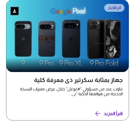
آخر الأخبار
جهاز بمثابة سكرتير ذي معرفة كلية
تناوَبَ عدد من مسؤولي “#غوغل” خلال عرض مميزات النسخة
الجديدة من هواتفها الذكية “بي...
اقرأ المزيد