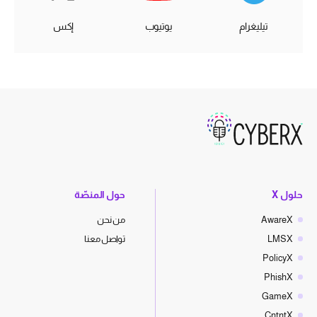
تيليغرام
يوتيوب
إكس
حلول X
حول المنصّة
AwareX
من نحن
LMSX
تواصل معنا
PolicyX
PhishX
GameX
CntntX