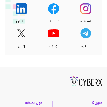
إنستغرام
فيسبوك
لينكدإن
تيليغرام
يوتيوب
إكس
حلول X
حول المنصّة