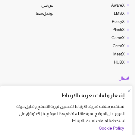
AwareX
من نحن
LMSX
تواصل معنا
PolicyX
PhishX
GameX
CntntX
MeetX
HUBX
اتصال
hello@cyberx.world
إشعار ملفات تعريف الارتباط
أخبار سايبر إكس
نستخدم ملفات تعريف الارتباط لتحسين تجربة التصفح وتحليل حركة
المرور على الموقع. بمواصلة استخدام هذا الموقع، فإنك توافق على
استخدامنا لملفات تعريف الارتباط.
Cookie Policy