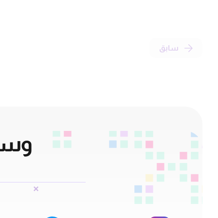
سابق
وسائ