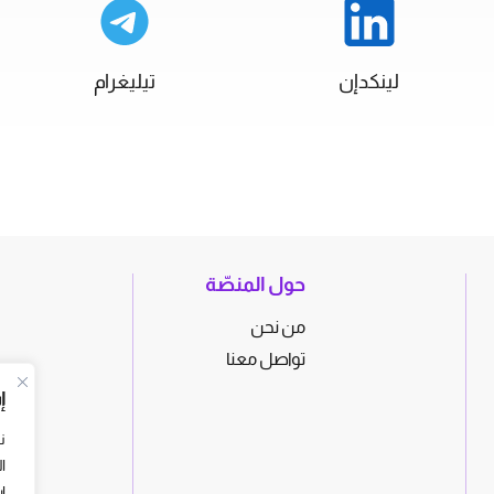
لينكدإن
تيليغرام
حول المنصّة
من نحن
تواصل معنا
إ
ن
ا
ا