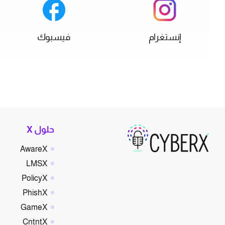
إنستغرام
فيسبوك
حلول X
AwareX
LMSX
PolicyX
PhishX
GameX
CntntX