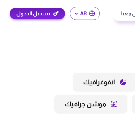
 معنا
تسجيل الدخول
AR
انفوغرافيك
موشن جرافيك