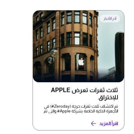
آخر الأخبار
ثلاث ثغرات تعرض APPLE
للإختراق
تم اكتشاف ثلاث ثغرات حرجة (Zeroday#) في
الأجهزة الذكية الخاصة بشركة Apple# والتي تم
استغلالها بالفعل...
اقرأ المزيد