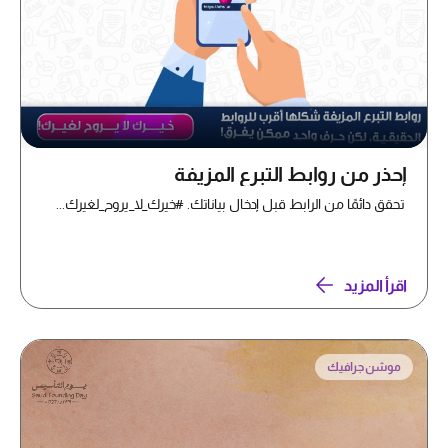
إحذر من روابط التبرع المزيفة
تحقق دائمًا من الرابط قبل إدخال بياناتك. #خيرك_لا_يروح_لغيرك...
اقرأ المزيد
موشن جرافيك