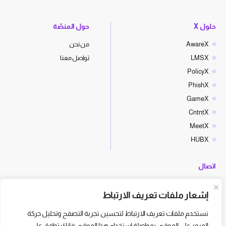
حلول X
حول المنصّة
AwareX
من نحن
LMSX
تواصل معنا
PolicyX
PhishX
GameX
CntntX
MeetX
HUBX
اتصال
hello@cyberx.world
إشعار ملفات تعريف الارتباط
أخبار سايبر إكس
نستخدم ملفات تعريف الارتباط لتحسين تجربة التصفح وتحليل حركة
المرور على الموقع. بمواصلة استخدام هذا الموقع، فإنك توافق على