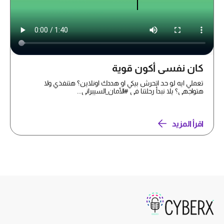
كان نفسي أكون قوية
تعملي ايه لو حد اتحرش بيكي او هددك اونلاين؟ هتنفذي ولا
هتواجهي؟ يلا نبدأ رحلتنا في #الأمان_السيبراني...
اقرأ المزيد