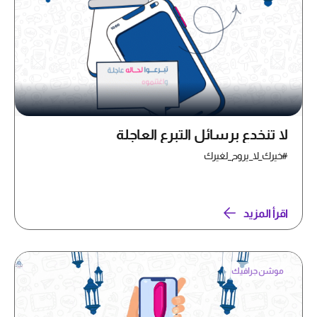
لا تنخدع برسائل التبرع العاجلة
#خيرك_لا_يروح_لغيرك
اقرأ المزيد
موشن جرافيك