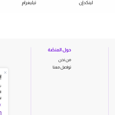
لينكدإن
تيليغرام
حول المنصّة
من نحن
تواصل معنا
إ
ن
ا
ا
y