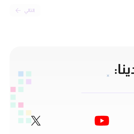
التالي
نا: