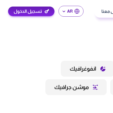
 معنا
تسجيل الدخول
AR
انفوغرافيك
موشن جرافيك