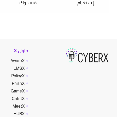
إنستغرام
فيسبوك
حلول X
AwareX
LMSX
PolicyX
PhishX
GameX
CntntX
MeetX
HUBX