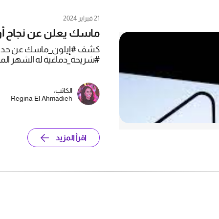
21 فبراير 2024
ماسك يعلن عن نجاح أول
كشف #إيلون_ماسك عن حدوث تق
#شريحة_دماغية له الشهر الما
الكاتب:
Regina El Ahmadieh
اقرأ المزيد