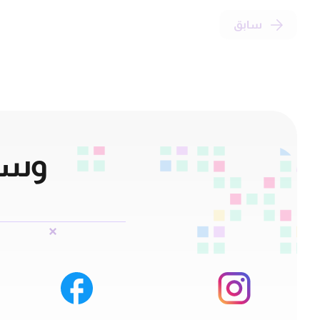
سابق
وسائ