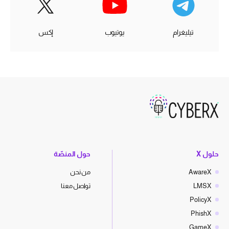
تيليغرام
يوتيوب
إكس
حلول X
حول المنصّة
AwareX
من نحن
LMSX
تواصل معنا
PolicyX
PhishX
GameX