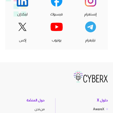
إنستغرام
فيسبوك
لينكدإن
تيليغرام
يوتيوب
إكس
حلول X
حول المنصّة
AwareX
من نحن