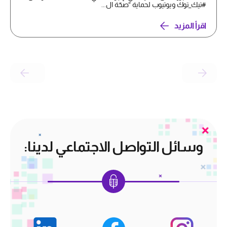
#تيك_توك ويوتيوب لحماية “صحّة ال...
اقرأ المزيد
وسائل التواصل الاجتماعي لدينا: