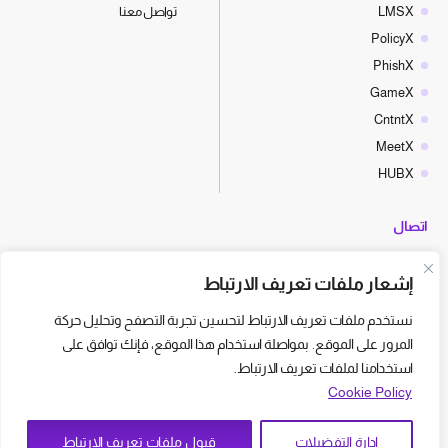
LMSX
تواصل معنا
PolicyX
PhishX
GameX
CntntX
MeetX
HUBX
اتصال
hello@cyberx.world
إشعار ملفات تعريف الارتباط
أخبار سايبر إكس
نستخدم ملفات تعريف الارتباط لتحسين تجربة التصفح وتحليل حركة
المرور على الموقع. بمواصلة استخدام هذا الموقع، فإنك توافق على
استخدامنا لملفات تعريف الارتباط.
Cookie Policy
إدارة التفضيلات
قبول ملفات تعريف الارتباط