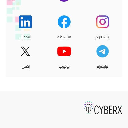
إنستغرام
فيسبوك
لينكدإن
تيليغرام
يوتيوب
إكس