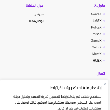
حلول X
حول المنصّة
AwareX
من نحن
LMSX
تواصل معنا
PolicyX
PhishX
GameX
CntntX
MeetX
HUBX
اتصال
hello@cyberx.world
إشعار ملفات تعريف الارتباط
أخبار سايبر إكس
نستخدم ملفات تعريف الارتباط لتحسين تجربة التصفح وتحليل حركة
المرور على الموقع. بمواصلة استخدام هذا الموقع، فإنك توافق على
استخدامنا لملفات تعريف الارتباط.