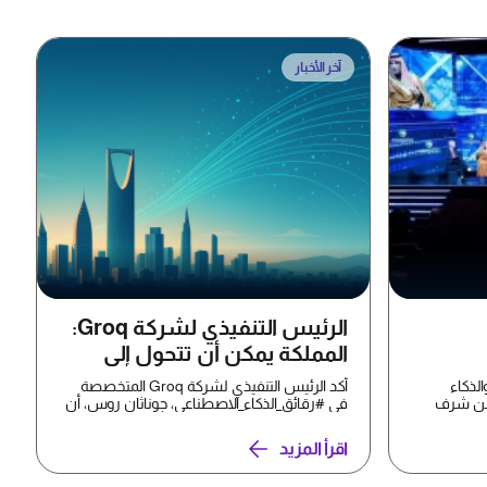
آخر الأخبار
الرئيس التنفيذي لشركة Groq:
المملكة يمكن أن تتحول إلى
ابتكار؟
مُصدّرٍ للبيانات
الذكاء
أكد الرئيس التنفيذي لشركة Groq المتخصصة
ه بن شرف
في #رقائق_الذكاء_الاصطناعي، جوناثان روس، أن
#المملكة_العربية...
اقرأ المزيد