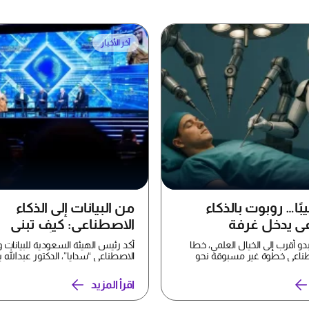
آخر الأخبار
ا… روبوت بالذكاء
من البيانات إلى الذكاء
ي يدخل غرفة
الاصطناعي: كيف تبني
السعودية مركزًا عالميًا لل
 أقرب إلى الخيال العلمي، خطا
أكد رئيس الهيئة السعودية للبيانات و
طناعي خطوة غير مسبوقة نحو
الاصطناعي “سدايا”، الدكتور عبدالل
 بعدما ن...
الغا...
اقرأ المزيد