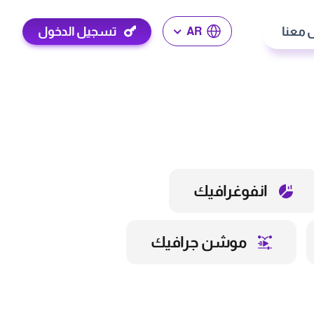
 معنا
تسجيل الدخول
AR
انفوغرافيك
موشن جرافيك