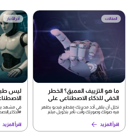
المقالات
آخر الأخبار
ما هو التزييف العميق؟ الخطر
ليس طبيبً
الخفي للذكاء الاصطناعي على
الاصطناع
خصوصيتك
العمليات
تخيّل أن يتلقى أحد مديريك مقطع فيديو يظهر
في مشهد يبدو
فيه صوتك وصورتك وأنت تأمر بتحويل مبلغ
#الذكاء_الاص
طارئ إلى حساب معين —...
غرف العمليات،
اقرأ المزيد
اقرأ المزيد