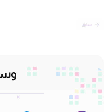
سابق
وسائ