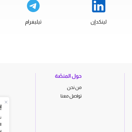
لينكدإن
تيليغرام
حول المنصّة
من نحن
تواصل معنا
إ
ن
ا
ا