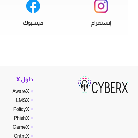
إنستغرام
فيسبوك
حلول X
AwareX
LMSX
PolicyX
PhishX
GameX
CntntX