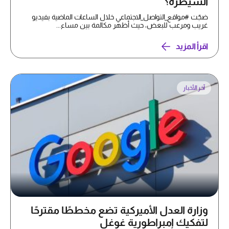
السيطرة؟
ضجّت #مواقع_التواصل_الاجتماعي خلال الساعات الماضية بفيديو
غريب ومرعب للبعض، حيث أظهر مكالمة بين مساع...
اقرأ المزيد
آخر الأخبار
وزارة العدل الأميركية تضع مخططًا مقترحًا
لتفكيك إمبراطورية غوغل