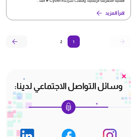
أهمية المعرفة الرقمية، وقعت شركةCyberx # اتفا...
اقرأ المزيد
2
1
وسائل التواصل الاجتماعي لدينا: