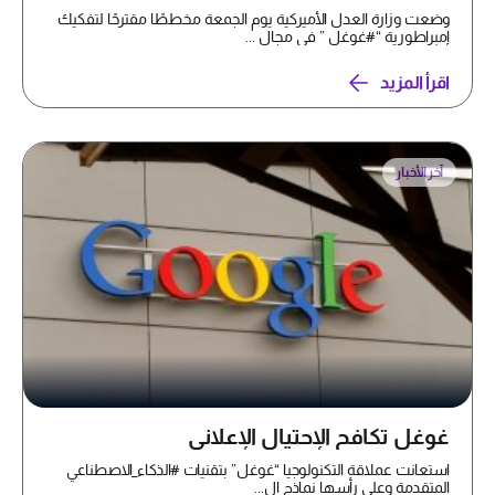
وضعت وزارة العدل الأميركية يوم الجمعة مخططًا مقترحًا لتفكيك
إمبراطورية “#غوغل ” في مجال ...
اقرأ المزيد
آخر الأخبار
غوغل تكافح الإحتيال الإعلاني
استعانت عملاقة التكنولوجيا “غوغل” بتقنيات #الذكاء_الاصطناعي
المتقدمة وعلى رأسها نماذج ال...