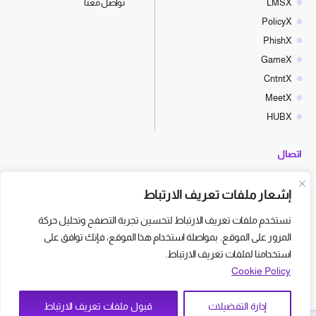
LMSX
تواصل معنا
PolicyX
PhishX
GameX
CntntX
MeetX
HUBX
اتصال
hello@cyberx.world
إشعار ملفات تعريف الارتباط
أخبار سايبر إكس
نستخدم ملفات تعريف الارتباط لتحسين تجربة التصفح وتحليل حركة
المرور على الموقع. بمواصلة استخدام هذا الموقع، فإنك توافق على
استخدامنا لملفات تعريف الارتباط.
Cookie Policy
إدارة التفضيلات
قبول ملفات تعريف الارتباط