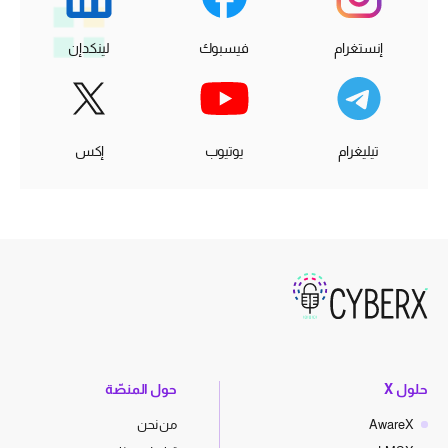
إنستغرام
فيسبوك
لينكدإن
تيليغرام
يوتيوب
إكس
حلول X
حول المنصّة
AwareX
من نحن