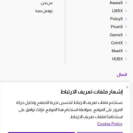
AwareX
من نحن
LMSX
تواصل معنا
PolicyX
PhishX
GameX
CntntX
MeetX
HUBX
اتصال
hello@cyberx.world
إشعار ملفات تعريف الارتباط
أخبار سايبر إكس
نستخدم ملفات تعريف الارتباط لتحسين تجربة التصفح وتحليل حركة
المرور على الموقع. بمواصلة استخدام هذا الموقع، فإنك توافق على
استخدامنا لملفات تعريف الارتباط.
Cookie Policy