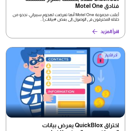
فنادق Motel One
أعلنت مجموعة Motel One أنها تعرضت لهجوم سيبراني، نجحو من
خلاله المخترقون في الوصول إلى بعض #بيانات_ا...
اقرأ المزيد
آخر الأخبار
اختراق QuickBlox يعرض بيانات