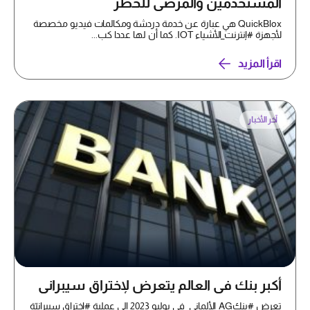
المستخدمين والمرضى للخطر
QuickBlox هي عبارة عن خدمة دردشة ومكالمات فيديو مخصصة
لأجهزة #إنترنت_الأشياء IOT. كما أن لها عددا كب...
اقرأ المزيد
آخر الأخبار
أكبر بنك في العالم يتعرض لإختراق سيبراني
تعرض #بنكAG_الألماني في يوليو 2023 إلى عملية #إختراق سيبرانيّة