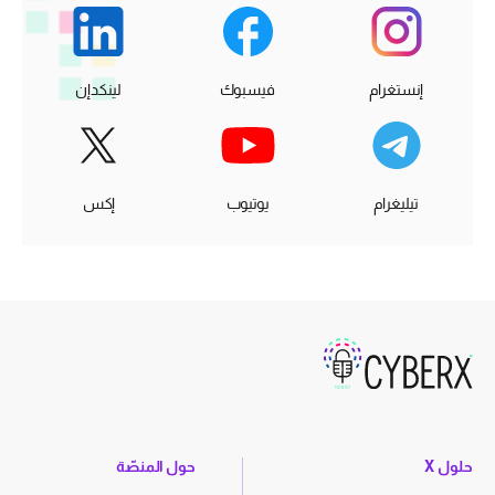
إنستغرام
فيسبوك
لينكدإن
تيليغرام
يوتيوب
إكس
حلول X
حول المنصّة