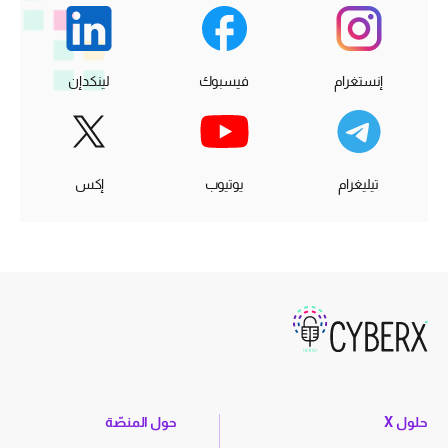
إنستغرام
فيسبوك
لينكدإن
تيليغرام
يوتيوب
إكس
حلول X
حول المنصّة