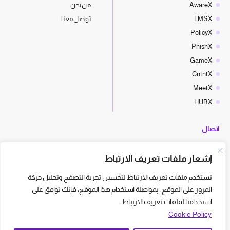
AwareX
من نحن
LMSX
تواصل معنا
PolicyX
PhishX
GameX
CntntX
MeetX
HUBX
اتصال
hello@cyberx.world
إشعار ملفات تعريف الارتباط
أخبار سايبر إكس
نستخدم ملفات تعريف الارتباط لتحسين تجربة التصفح وتحليل حركة
المرور على الموقع. بمواصلة استخدام هذا الموقع، فإنك توافق على
استخدامنا لملفات تعريف الارتباط.
Cookie Policy