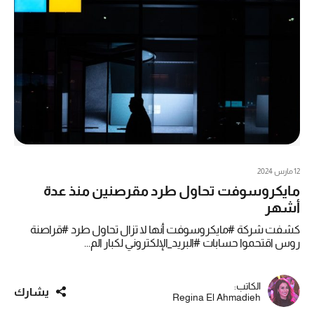
12 مارس 2024
مايكروسوفت تحاول طرد مقرصنين منذ عدة
أشهر
كشفت شركة #مايكروسوفت أنها لا تزال تحاول طرد #قراصنة
روس اقتحموا حسابات #البريد_الإلكتروني لكبار الم...
الكاتب:
يشارك
Regina El Ahmadieh