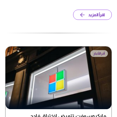
اقرأ المزيد
آخر الأخبار
مايكروسوفت تتعرض لإختراق فادح