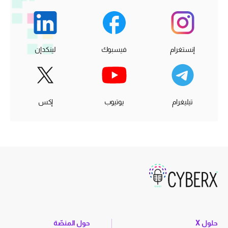
إنستغرام
فيسبوك
لينكدإن
تيليغرام
يوتيوب
إكس
حلول X
حول المنصّة