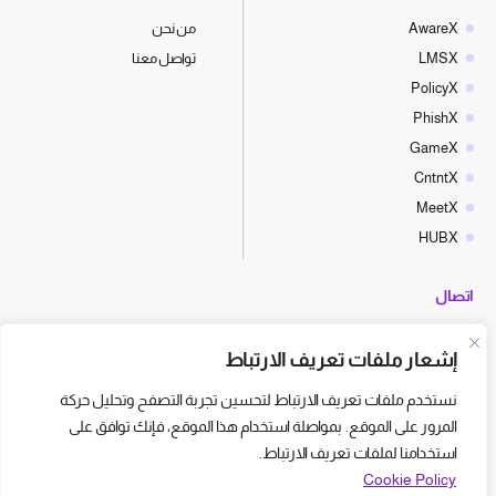
AwareX
من نحن
LMSX
تواصل معنا
PolicyX
PhishX
GameX
CntntX
MeetX
HUBX
اتصال
hello@cyberx.world
إشعار ملفات تعريف الارتباط
أخبار سايبر إكس
نستخدم ملفات تعريف الارتباط لتحسين تجربة التصفح وتحليل حركة
المرور على الموقع. بمواصلة استخدام هذا الموقع، فإنك توافق على
استخدامنا لملفات تعريف الارتباط.
Cookie Policy