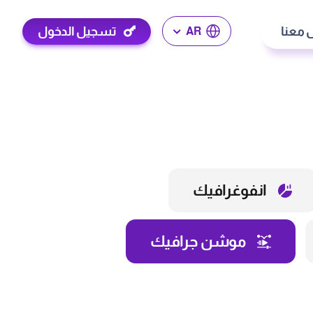
 معنا
تسجيل الدخول
AR
انفوغرافيك
موشن جرافيك