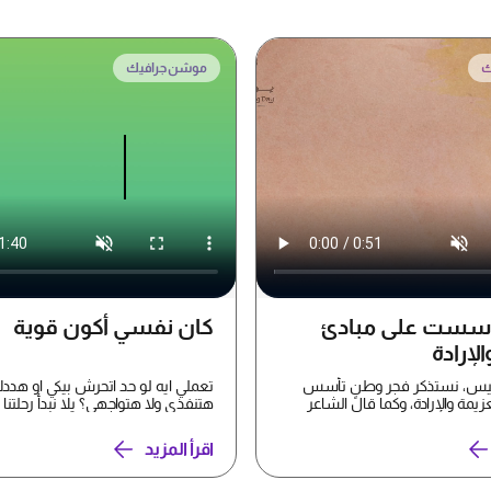
ك
موشن جرافيك
ٔسست على مبادئ
كان نفسي أكون قوية
لإرادة
سيس، نستذكر فجر وطنٍ تأسس
تعملي ايه لو حد اتحرش بيكي او هددك
زيمة والإرادة، وكما قال الشاعر
هتنفذي ولا هتواجهي؟ يلا نبدأ رحلتنا
.
#الأمان_السيبراني...
اقرأ المزيد