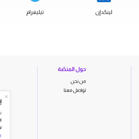
لينكدإن
تيليغرام
حول المنصّة
من نحن
تواصل معنا
إ
ن
ا
ا
y