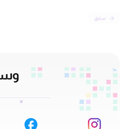
سابق
وسائ