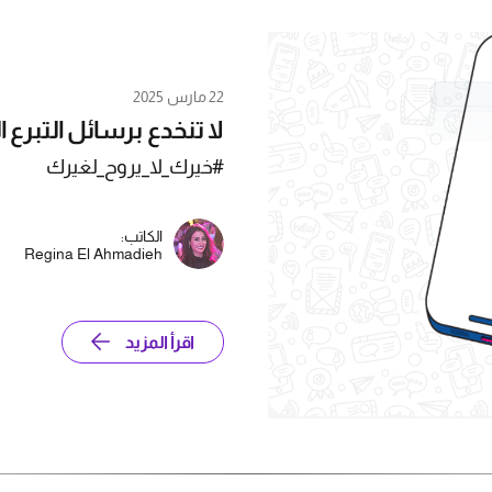
22 مارس 2025
لا تنخدع برسائل التبرع ا
#خيرك_لا_يروح_لغيرك
الكاتب:
Regina El Ahmadieh
اقرأ المزيد