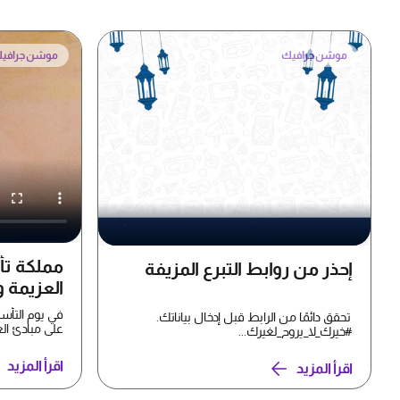
موشن جرافيك
موشن جرافي
مملكة تا
إحذر من روابط التبرع المزيفة
العزيمة وا
في يوم التأ
تحقق دائمًا من الرابط قبل إدخال بياناتك.
على مبادئ الع
#خيرك_لا_يروح_لغيرك...
الأمير بدر بن ..
اقرأ المزيد
اقرأ المزيد