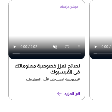
موشن جرافيك
نصائح تعزز خصوصية معلوماتك
في الفيسبوك
#خصوصية_المعلومات #أمن_المعلومات
اقرأ المزيد