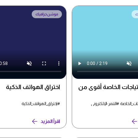
ك
موشن جرافيك
تياجات الخاصة أقوى من
اختراق الهواتف الذكية
ت_الخاصة #التنمر-الإلكتروني
#إختراق_الهواتف_الذكية
اقرأ المزيد