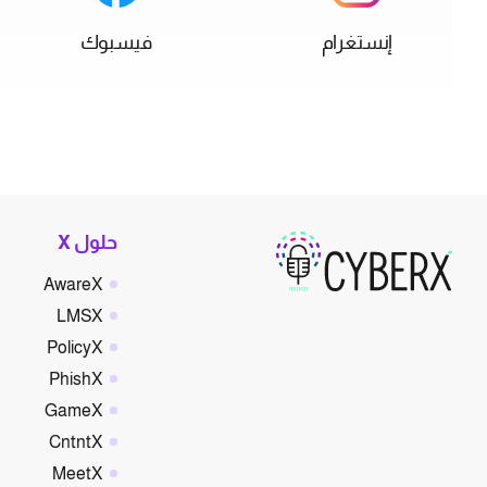
إنستغرام
فيسبوك
حلول X
AwareX
LMSX
PolicyX
PhishX
GameX
CntntX
MeetX