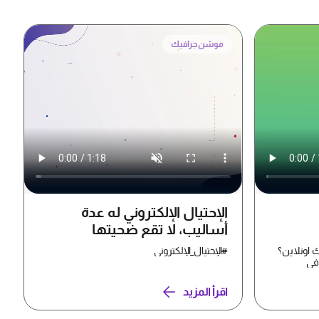
موشن جرافيك
الإحتيال الإلكتروني له عدة
أساليب، لا تقع ضحيتها
 اونلاين؟
#الإحتيال_الإلكتروني
 في
اقرأ المزيد