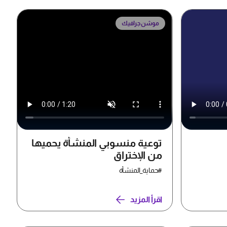
موشن جرافيك
توعية منسوبي المنشأة يحميها
من الإختراق
#حماية_المنشأة
اقرأ المزيد