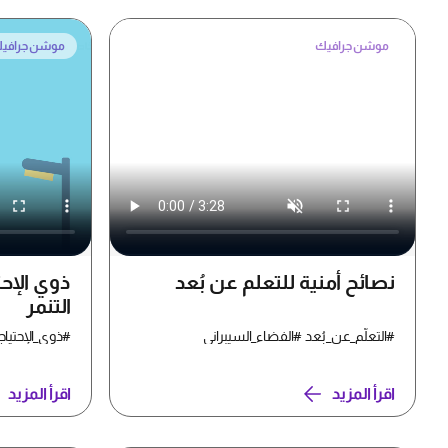
موشن جرافيك
موشن جرافي
نصائح أمنية للتعلم عن بُعد
ذوي الإح
التنمر
#التعلّم_عن_بُعد #الفضاء_السيبراني
#ذوي_الإحتياجا
اقرأ المزيد
اقرأ المزيد