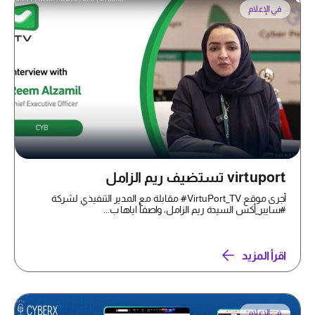
في الإعلام
virtuport تستضيف ريم الزامل
أجرى موقع VirtuPort_TV# مقابلة مع المدير التنفيذي لشركة
#سايبر_أكس السيدة ريم الزامل، واصفاً اياها ب...
اقرأ المزيد
في الإعلام