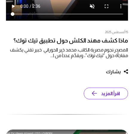
15 أغسطس 2025
ماذا كشف مهند الكلش حول تطبيق تيك توك؟
المصدر:نجوم مصرية الكاتب: محمد خير الحوراني خبير تقني يكشف
مفاجأة حول “تيك توك”، ويقدِّم عدداً من ا...
يشارك
اقرأ المزيد