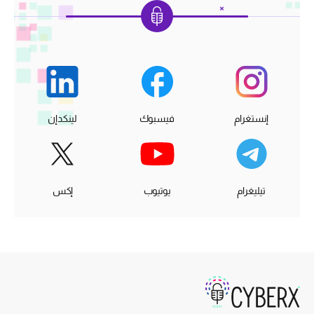
إنستغرام
فيسبوك
لينكدإن
تيليغرام
يوتيوب
إكس