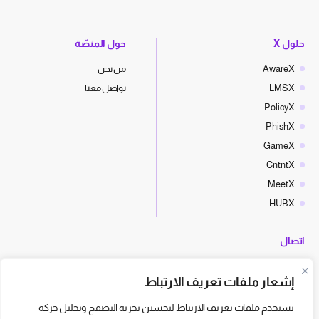
حلول X
حول المنصّة
AwareX
من نحن
LMSX
تواصل معنا
PolicyX
PhishX
GameX
CntntX
MeetX
HUBX
اتصال
hello@cyberx.world
إشعار ملفات تعريف الارتباط
أخبار سايبر إكس
نستخدم ملفات تعريف الارتباط لتحسين تجربة التصفح وتحليل حركة