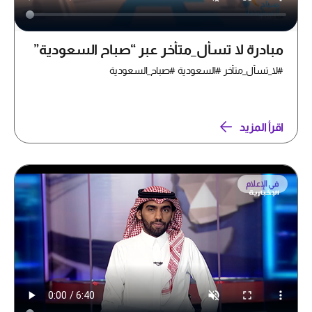
مبادرة لا تسأل_متأخر عبر “صباح السعودية”
#لا_تسأل_متأخر #السعودية #صباح_السعودية
اقرأ المزيد
في الإعلام