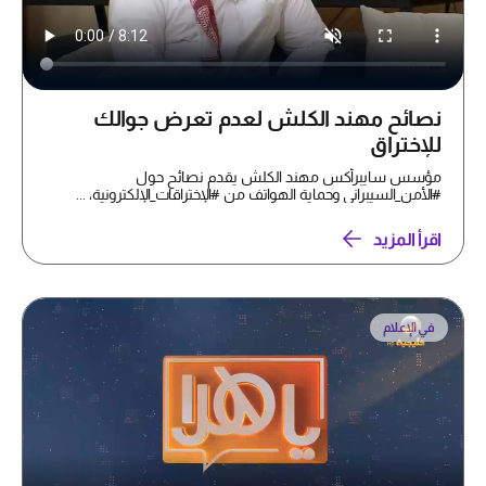
نصائح مهند الكلش لعدم تعرض جوالك
للإختراق
مؤسس سايبرأكس مهند الكلش يقدم نصائح حول
#الأمن_السيبراني وحماية الهواتف من #الإختراقات_الإلكترونية، ...
اقرأ المزيد
في الإعلام