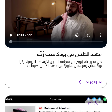
مهند الكلش في بودكاست زَخّم
حلً مدير عام زووم في منطقة الشرق الأوسط ، أفريقيا، تركيا
وباكستان ومؤسس سايبرأكس مهند الكلش، ضيفاً ف...
اقرأ المزيد
في الإعلام