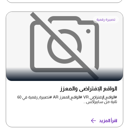
تصبيرة رقمية
الواقع الإفتراضي والمعزز
#الواقع_الإفتراضي VR #الواقع_المعزز AR #تصبيرة_رقمية في 60
ثانية من سايبرأكس...
اقرأ المزيد