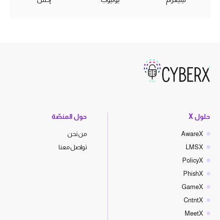
حلول X
حول المنصّة
AwareX
من نحن
LMSX
تواصل معنا
PolicyX
PhishX
GameX
CntntX
MeetX