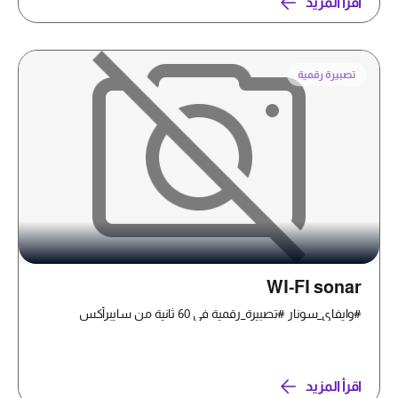
اقرأ المزيد
تصبيرة رقمية
WI-FI sonar
#وايفاي_سونار #تصبيرة_رقمية في 60 ثانية من سايبرأكس
اقرأ المزيد