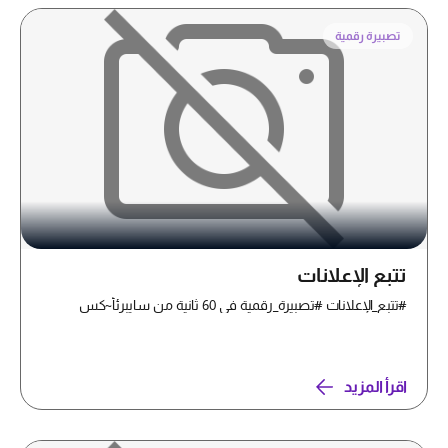
تصبيرة رقمية
تتبع الإعلانات
#تتبع_الإعلانات #تصبيرة_رقمية في 60 ثانية من سايبرئأ~كس
اقرأ المزيد