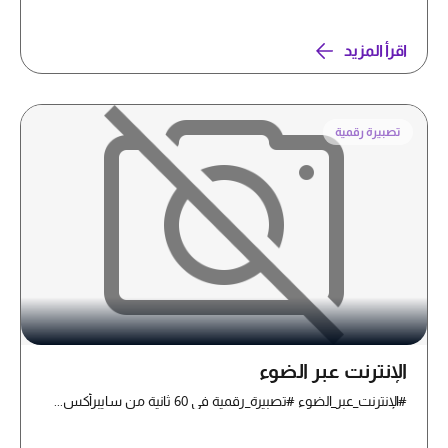
اقرأ المزيد
تصبيرة رقمية
الإنترنت عبر الضوء
#الإنترنت_عبر_الضوء #تصبيرة_رقمية في 60 ثانية من سايبرأكس...