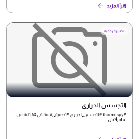
اقرأ المزيد
تصبيرة رقمية
التجسس الحراري
#thermospy #التجسس_الحراري #تصبيرة_رقمية في 60 ثانية من
سايبرأكس...