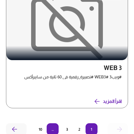
WEB 3
#ويب3 #WEB3 #تصبيرة_رقمية في 60 ثانية من سايبرأكس
اقرأ المزيد
10
…
3
2
1