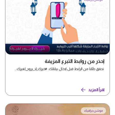
إحذر من روابط التبرع المزيفة
تحقق دائمًا من الرابط قبل إدخال بياناتك. #خيرك_لا_يروح_لغيرك...
اقرأ المزيد
موشن جرافيك