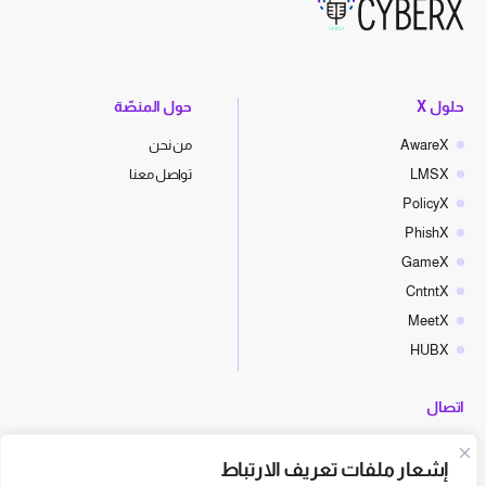
حلول X
حول المنصّة
AwareX
من نحن
LMSX
تواصل معنا
PolicyX
PhishX
GameX
CntntX
MeetX
HUBX
اتصال
hello@cyberx.world
إشعار ملفات تعريف الارتباط