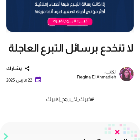
لا تنخدع برسائل التبرع العاجلة
يشارك
الكاتب:
Regina El Ahmadieh
22 مارس 2025
#خيرك_لا_يروح_لغيرك