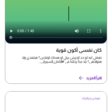
كان نفسي أكون قوية
تعملي ايه لو حد اتحرش بيكي او هددك اونلاين؟ هتنفذي ولا
هتواجهي؟ يلا نبدأ رحلتنا في #الأمان_السيبراني...
اقرأ المزيد
موشن جرافيك