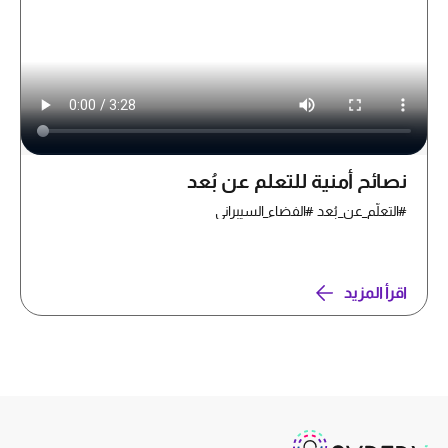
نصائح أمنية للتعلم عن بُعد
#التعلّم_عن_بُعد #الفضاء_السيبراني
اقرأ المزيد