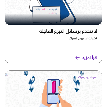
لا تنخدع برسائل التبرع العاجلة
#خيرك_لا_يروح_لغيرك
اقرأ المزيد
موشن جرافيك