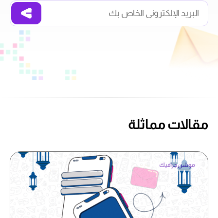
مقالات مماثلة
موشن جرافيك