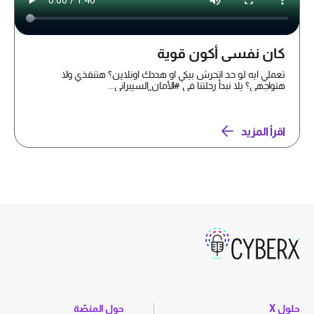
كان نفسي أكون قوية
تعملي ايه لو حد اتحرش بيكي او هددك اونلاين؟ هتنفذي ولا
هتواجهي؟ يلا نبدأ رحلتنا في #الأمان_السيبراني...
اقرأ المزيد
حلول X
حول المنصّة