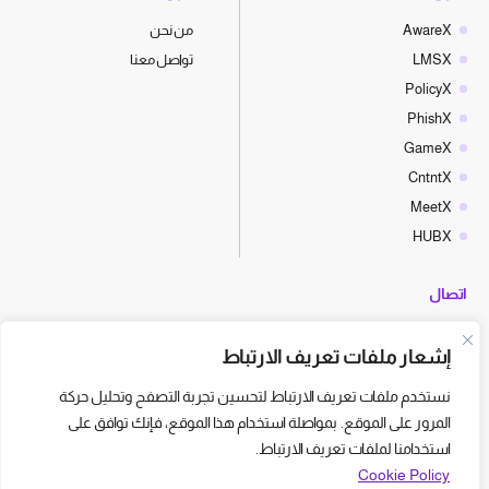
AwareX
من نحن
LMSX
تواصل معنا
PolicyX
PhishX
GameX
CntntX
MeetX
HUBX
اتصال
hello@cyberx.world
إشعار ملفات تعريف الارتباط
أخبار سايبر إكس
نستخدم ملفات تعريف الارتباط لتحسين تجربة التصفح وتحليل حركة
المرور على الموقع. بمواصلة استخدام هذا الموقع، فإنك توافق على
استخدامنا لملفات تعريف الارتباط.
Cookie Policy