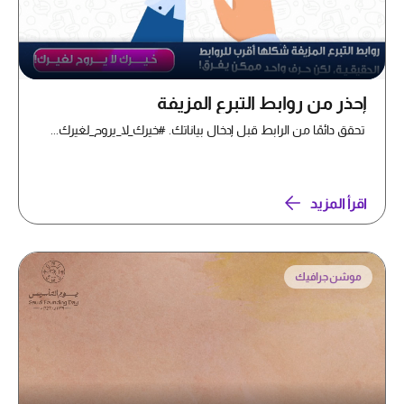
إحذر من روابط التبرع المزيفة
تحقق دائمًا من الرابط قبل إدخال بياناتك. #خيرك_لا_يروح_لغيرك...
اقرأ المزيد
موشن جرافيك