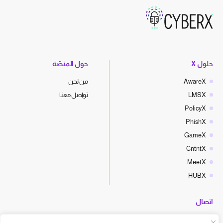
حلول X
حول المنصّة
AwareX
من نحن
LMSX
تواصل معنا
PolicyX
PhishX
GameX
CntntX
MeetX
HUBX
اتصال
hello@cyberx.world