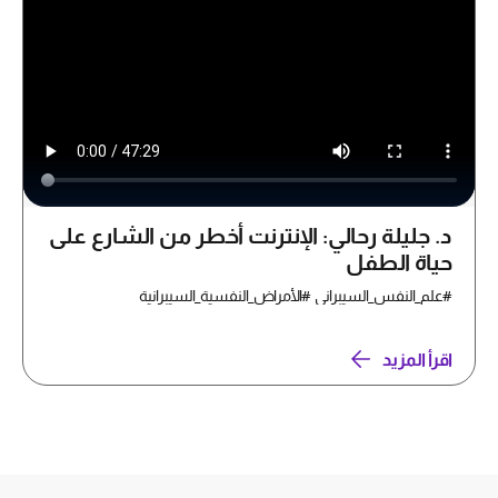
د. جليلة رحالي: الإنترنت أخطر من الشارع على
حياة الطفل
#علم_النفس_السيبراني #الأمراض_النفسية_السيبرانية
اقرأ المزيد