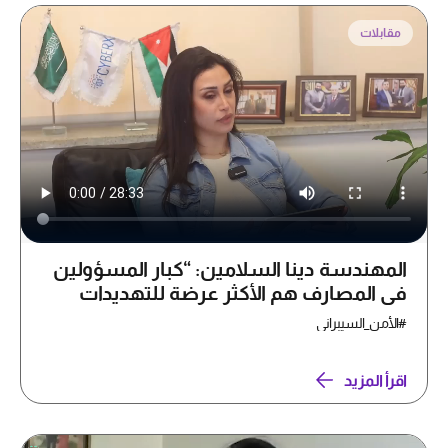
مقابلات
المهندسة دينا السلامين: “كبار المسؤولين
في المصارف هم الأكثر عرضة للتهديدات
السيبرانية”
#الأمن_السيبراني
اقرأ المزيد