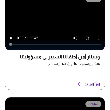
ويبينار أمن أطفالنا السيبراني مسؤوليتنا
#الأمن_السيبراني #أمن_أطفالنا_السيبراني
اقرأ المزيد
مقابلات