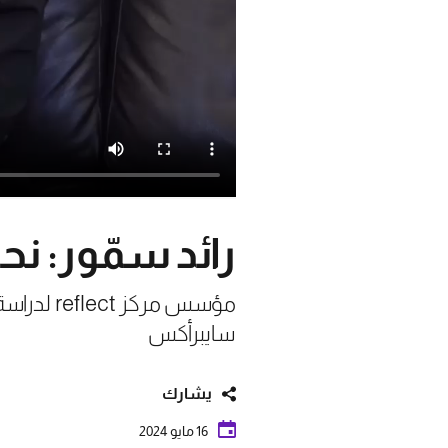
رائد سمّور: نح
مؤسس مرك
سايبرأكس
يشارك
16 مايو 2024