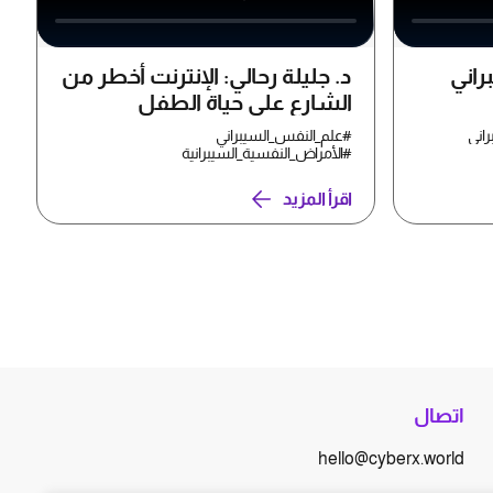
راني
د. جليلة رحالي: الإنترنت أخطر من
الشارع على حياة الطفل
راني
#علم_النفس_السيبراني
#الأمراض_النفسية_السيبرانية
اقرأ المزيد
اتصال
hello@cyberx.world