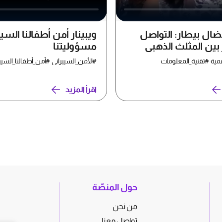
ضال بيطار: التواصل
ويبينار أمن أطفالنا السيب
بين المثلث الذهبي
مسؤوليتنا
دم فشل الحضارة
مية #تقنية_المعلومات
#الأمن_السيبراني #أمن_أطفالنا_السيب
اقرأ المزيد
حول المنصّة
من نحن
تواصل معنا