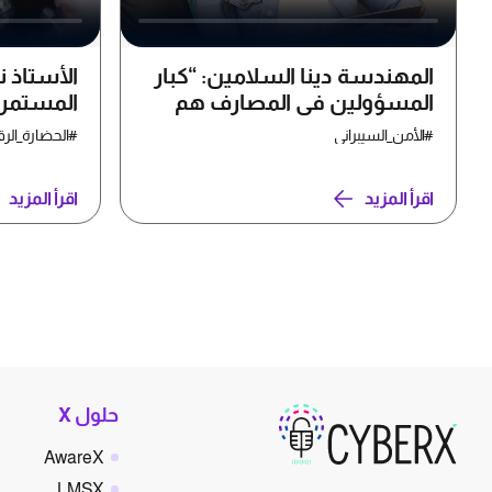
المهندسة دينا السلامين: “كبار
الأستاذ ن
المسؤولين في المصارف هم
المستمر 
الأكثر عرضة للتهديدات
لضمان ع
#الأمن_السيبراني
#الحضارة_الرق
السيبرانية”
الرقمية
اقرأ المزيد
اقرأ المزيد
حلول X
AwareX
LMSX