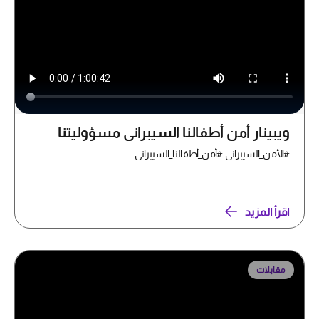
ويبينار أمن أطفالنا السيبراني مسؤوليتنا
#الأمن_السيبراني #أمن_أطفالنا_السيبراني
اقرأ المزيد
مقابلات