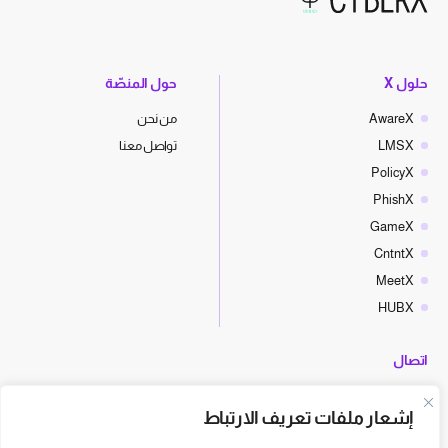
حلول X
حول المنصّة
AwareX
من نحن
LMSX
تواصل معنا
PolicyX
PhishX
GameX
CntntX
MeetX
HUBX
اتصال
hello@cyberx.world
إشعار ملفات تعريف الارتباط
أخبار سايبر إكس