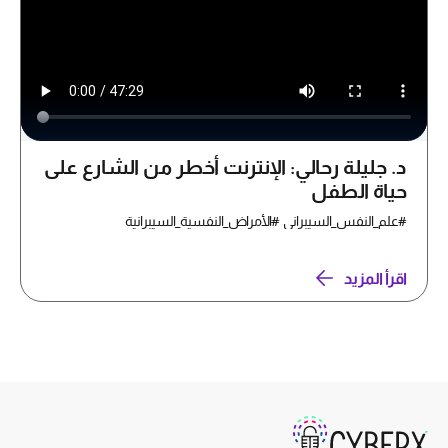
د. جليلة رحالي: الإنترنت أخطر من الشارع على
حياة الطفل
#علم_النفس_السيبراني #الأمراض_النفسية_السيبرانية
اقرأ المزيد