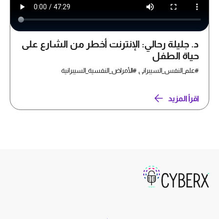
د. جليلة رحالي: الإنترنت أخطر من الشارع على
حياة الطفل
#علم_النفس_السيبراني #الأمراض_النفسية_السيبرانية
اقرأ المزيد