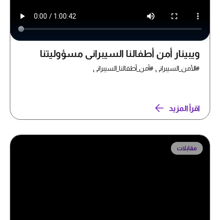
ويبينار أمن أطفالنا السيبراني مسؤوليتنا
#الأمن_السيبراني #أمن_أطفالنا_السيبراني
اقرأ المزيد
مقابلات