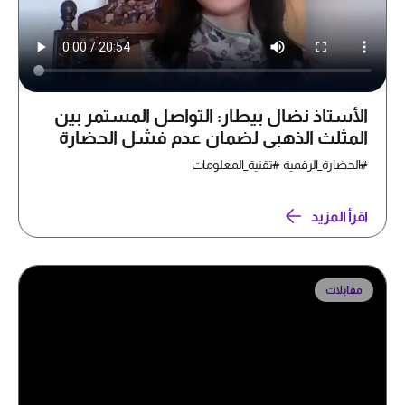
الأستاذ نضال بيطار: التواصل المستمر بين
المثلث الذهبي لضمان عدم فشل الحضارة
الرقمية
#الحضارة_الرقمية #تقنية_المعلومات
اقرأ المزيد
مقابلات