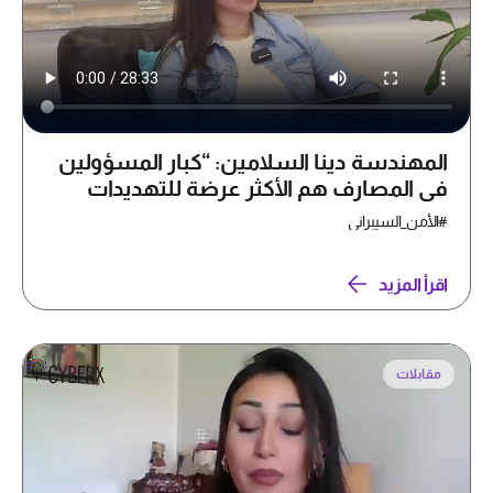
المهندسة دينا السلامين: “كبار المسؤولين
في المصارف هم الأكثر عرضة للتهديدات
السيبرانية”
#الأمن_السيبراني
اقرأ المزيد
مقابلات