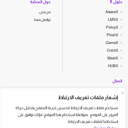
حلول X
حول المنصّة
AwareX
من نحن
LMSX
تواصل معنا
PolicyX
PhishX
GameX
CntntX
MeetX
HUBX
اتصال
hello@cyberx.world
إشعار ملفات تعريف الارتباط
أخبار سايبر إكس
نستخدم ملفات تعريف الارتباط لتحسين تجربة التصفح وتحليل حركة
المرور على الموقع. بمواصلة استخدام هذا الموقع، فإنك توافق على
استخدامنا لملفات تعريف الارتباط.