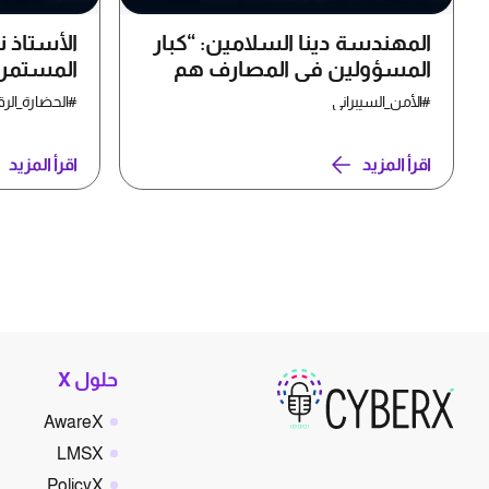
المهندسة دينا السلامين: “كبار
الأستاذ ن
المسؤولين في المصارف هم
المستمر 
الأكثر عرضة للتهديدات
لضمان ع
#الأمن_السيبراني
#الحضارة_الرق
السيبرانية”
الرقمية
اقرأ المزيد
اقرأ المزيد
حلول X
AwareX
LMSX
PolicyX