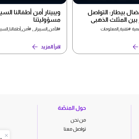
ضال بيطار: التواصل
ويبينار أمن أطفالنا السيب
بين المثلث الذهبي
مسؤوليتنا
دم فشل الحضارة
مية #تقنية_المعلومات
#الأمن_السيبراني #أمن_أطفالنا_السيب
اقرأ المزيد
حول المنصّة
من نحن
تواصل معنا