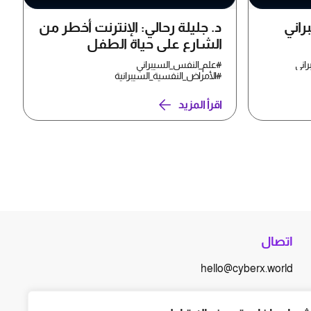
راني
د. جليلة رحالي: الإنترنت أخطر من
الشارع على حياة الطفل
راني
#علم_النفس_السيبراني
#الأمراض_النفسية_السيبرانية
اقرأ المزيد
اتصال
hello@cyberx.world
أخبار سايبر إكس