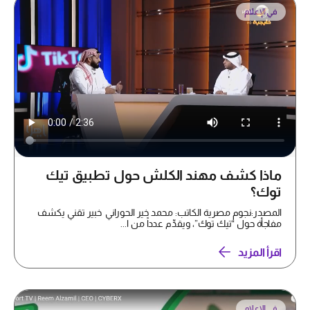
في الإعلام
ماذا كشف مهند الكلش حول تطبيق تيك
توك؟
المصدر:نجوم مصرية الكاتب: محمد خير الحوراني خبير تقني يكشف
مفاجأة حول “تيك توك”، ويقدِّم عدداً من ا...
اقرأ المزيد
في الإعلام