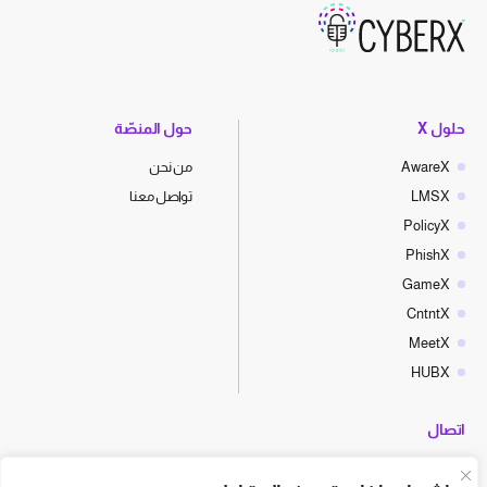
حلول X
حول المنصّة
AwareX
من نحن
LMSX
تواصل معنا
PolicyX
PhishX
GameX
CntntX
MeetX
HUBX
اتصال
hello@cyberx.world