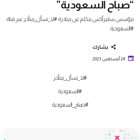
“صباح السعودية”
مؤسس سايبرأكس يتكلم عن مبادرة #لا_تسأل_متأخر عبر قناة
#السعودية
يشارك
24 أغسطس 2023
#لا_تسأل_متأخر
#السعودية
#صباح_السعودية