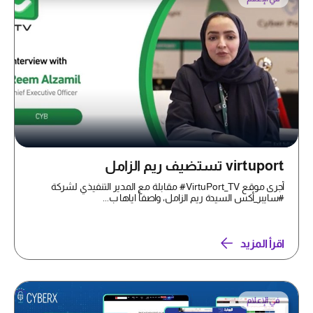
virtuport تستضيف ريم الزامل
أجرى موقع VirtuPort_TV# مقابلة مع المدير التنفيذي لشركة
#سايبر_أكس السيدة ريم الزامل، واصفاً اياها ب...
اقرأ المزيد
في الإعلام