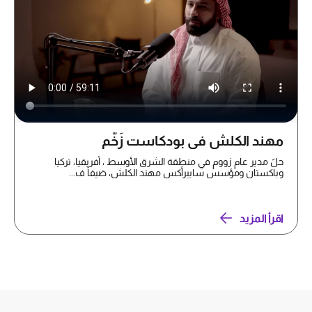
مهند الكلش في بودكاست زَخّم
حلً مدير عام زووم في منطقة الشرق الأوسط ، أفريقيا، تركيا
وباكستان ومؤسس سايبرأكس مهند الكلش، ضيفاً ف...
اقرأ المزيد