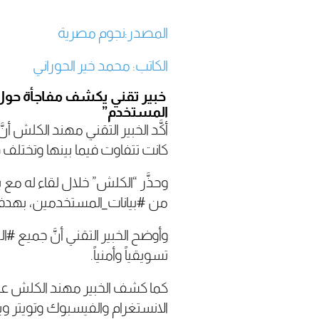
المصدر:نجوم مصرية
الكاتب: محمد خير الحوراني
خبير تقني يكشف مفاجأة حول “
المستخدم”
أكَّد الخبير التقني مهند الكل
كانت تتفاوت فيما بينها وتختلف
وحذَّر “الكلش” خلال لقاء له مع 
من #بيانات_المستخدمين، بهدف ا
وأوضح الخبير التقني أنَّ جميع
تسويقياً وأمنياً.
كما كشف الخبير مهند الكلش عن م
الانستغرام والفيسبوك وتويتر ويو