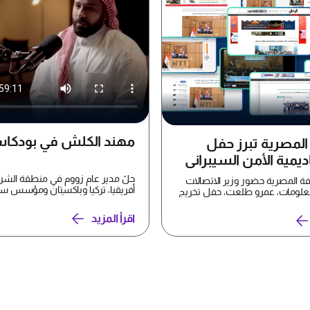
مهند الكلش في بودكاست
المصرية تبرز حفل
ديمية الأمن السيبراني
ير الاتصالات ودعم
حلً مدير عام زووم في منطقة الشر
المصرية حضور وزير الاتصالات
أفريقيا، تركيا وباكستان ومؤسس س
س
لمعلومات، عمرو طلعت، حفل تخريج
مهند الكلش، ضيفاً ف...
من...
اقرأ المزيد