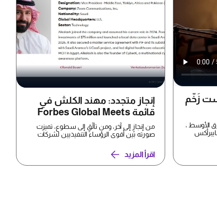
 زَخّم
إنجاز متجدد: مهند الكلش في
قائمة Forbes Global Meets
Local لعام 2025
ق الأوسط ،
من إنجازٍ إلى آخر، ومن تألّقٍ إلى سطوع، تميزت
ايبرأكس
صورته بين أقوى الرؤساء التنفيذيين لشركات
عالمية لعام 2...
اقرأ المزيد