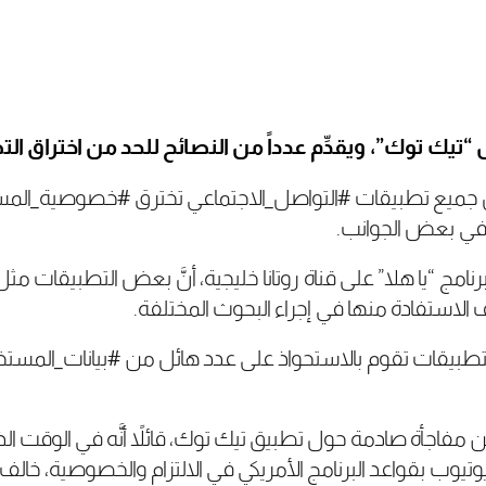
تيك توك”، ويقدِّم عدداً من النصائح للحد من اختراق ا
ش أنَّ جميع تطبيقات #التواصل_الاجتماعي تخترق #خصوصية_ال
 في بعض الجوانب.
برنامج “يا هلا” على قناة روتانا خليجية، أنَّ بعض التطبيقات 
لاستفادة منها في إجراء البحوث المختلفة.
 #التطبيقات تقوم بالاستحواذ على عدد هائل من #بيانات_الم
فاجأة صادمة حول تطبيق تيك توك، قائلاً أنَّه في الوقت ال
تيوب بقواعد البرنامج الأمريكي في الالتزام والخصوصية، خالف 