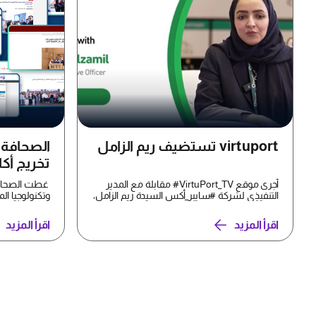
virtuport تستضيف ريم الزامل
الصحافة 
تخريج أكا
برعاية وز
أجرى موقع VirtuPort_TV# مقابلة مع المدير
غطت الصحافة 
سايبرأك
التنفيذي لشركة #سايبر_أكس السيدة ريم الزامل،
وتكنولوجيا ا
واصفاً اياها ب...
الدفعة الأولى 
اقرأ المزيد
اقرأ المزيد