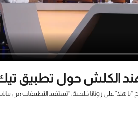
د الكلش حول تطبيق تيك
ا هلا” على روتانا خليجية: “تستفيد التطبيقات من بيا