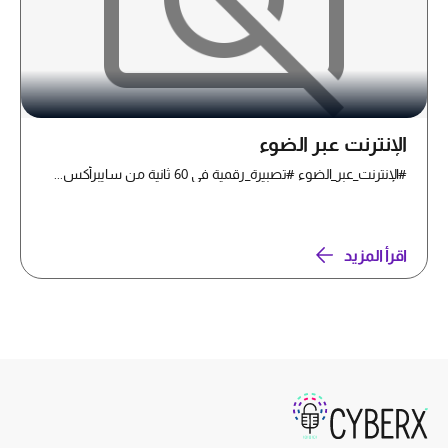
الإنترنت عبر الضوء
#الإنترنت_عبر_الضوء #تصبيرة_رقمية في 60 ثانية من سايبرأكس...
اقرأ المزيد