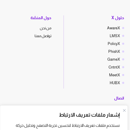
حلول X
حول المنصّة
AwareX
من نحن
LMSX
تواصل معنا
PolicyX
PhishX
GameX
CntntX
MeetX
HUBX
اتصال
hello@cyberx.world
إشعار ملفات تعريف الارتباط
أخبار سايبر إكس
نستخدم ملفات تعريف الارتباط لتحسين تجربة التصفح وتحليل حركة