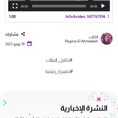
00:00
00:00
1:00
Ix0vAvideo_1687167896
1.
يشارك
الكاتب:
Regina El Ahmadieh
19 يونيو 2023
#تكامل_البيانات
#تصبيرة_رقمية
النشرة الإخبارية