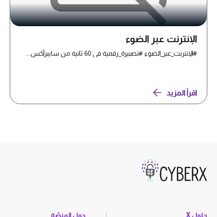
الإنترنت عبر الضوء
#الإنترنت_عبر_الضوء #تصبيرة_رقمية في 60 ثانية من سايبرأكس...
اقرأ المزيد
حلول X
حول المنصّة