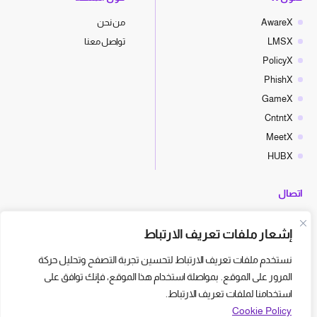
AwareX
من نحن
LMSX
تواصل معنا
PolicyX
PhishX
GameX
CntntX
MeetX
HUBX
اتصال
hello@cyberx.world
إشعار ملفات تعريف الارتباط
أخبار سايبر إكس
نستخدم ملفات تعريف الارتباط لتحسين تجربة التصفح وتحليل حركة
المرور على الموقع. بمواصلة استخدام هذا الموقع، فإنك توافق على
استخدامنا لملفات تعريف الارتباط.
Cookie Policy