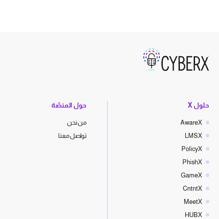
حلول X
حول المنصّة
AwareX
من نحن
LMSX
تواصل معنا
PolicyX
PhishX
GameX
CntntX
MeetX
HUBX