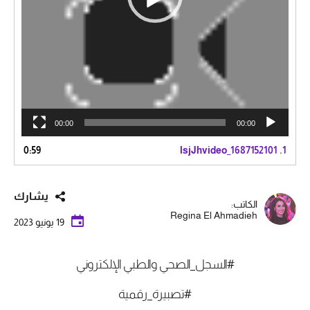
00:00
00:00
0:59
lsjJhvideo_1687152101
1.
يشارك
الكاتب:
Regina El Ahmadieh
19 يونيو 2023
#السجل_الصحي والطبي الإلكتروني
#تصبيرة_رقمية