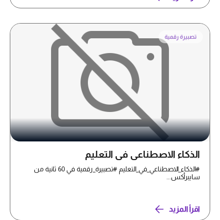
تصبيرة رقمية
الذكاء الاصطناعي في التعليم
#الذكاء_الاصطناعي_في_التعليم #تصبيرة_رقمية في 60 ثانية من
سايبرأكس...
اقرأ المزيد