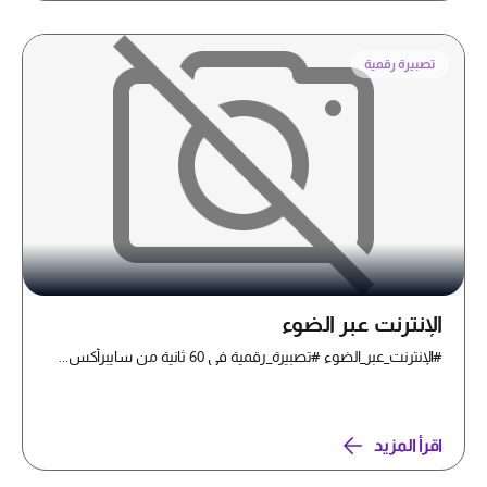
تصبيرة رقمية
الإنترنت عبر الضوء
#الإنترنت_عبر_الضوء #تصبيرة_رقمية في 60 ثانية من سايبرأكس...
اقرأ المزيد