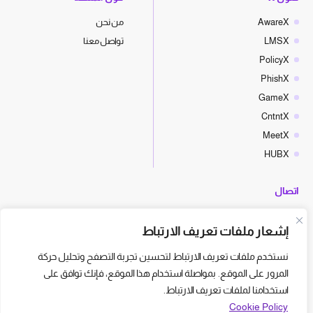
AwareX
من نحن
LMSX
تواصل معنا
PolicyX
PhishX
GameX
CntntX
MeetX
HUBX
اتصال
hello@cyberx.world
إشعار ملفات تعريف الارتباط
أخبار سايبر إكس
نستخدم ملفات تعريف الارتباط لتحسين تجربة التصفح وتحليل حركة
المرور على الموقع. بمواصلة استخدام هذا الموقع، فإنك توافق على
استخدامنا لملفات تعريف الارتباط.
Cookie Policy