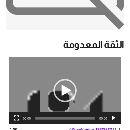
الثقة المعدومة
مشغل
الفيديو
00:00
00:00
1:00
0WowVvideo_1713868841
1.