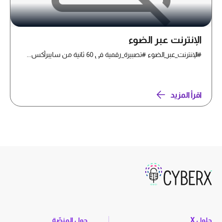
الإنترنت عبر الضوء
#الإنترنت_عبر_الضوء #تصبيرة_رقمية في 60 ثانية من سايبرأكس...
اقرأ المزيد
حلول X
حول المنصّة