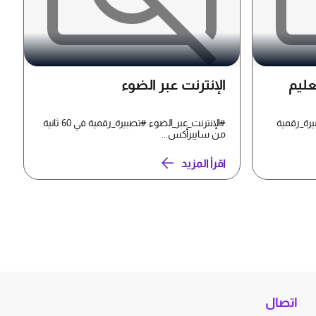
عليم
الإنترنت عبر الضوء
يرة_رقمية
#الإنترنت_عبر_الضوء #تصبيرة_رقمية في 60 ثانية
من سايبرأكس...
اقرأ المزيد
اتصال