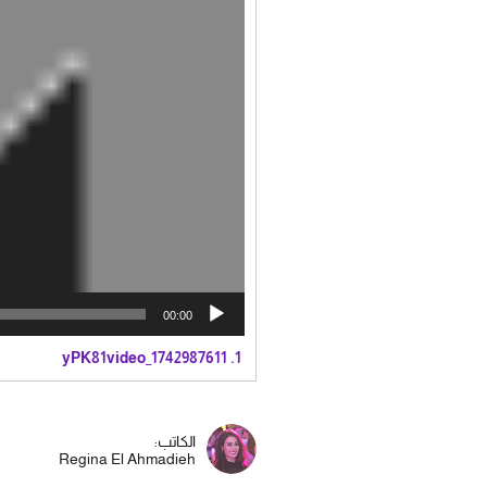
00:00
yPK81video_1742987611
1.
الكاتب:
Regina El Ahmadieh