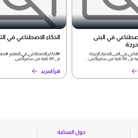
اصطناعي في البنى
الذكاء الاصطناعي في الت
لحرجة
ناعي_في_البنى_التحتية_الحرجة
#الذكاء_الاصطناعي_في_التعليم #تصب
ن سايبرأكس...
في 60 ثانية من سايبرأكس...
اقرأ المزيد
حول المنصّة