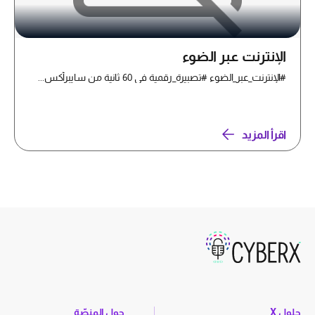
الإنترنت عبر الضوء
#الإنترنت_عبر_الضوء #تصبيرة_رقمية في 60 ثانية من سايبرأكس...
اقرأ المزيد
حلول X
حول المنصّة