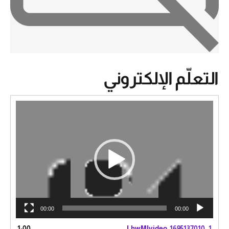
التعلّم الإلكتروني
مشغل
الفيديو
00:00
00:00
1:00
LhwMIvideo_1695137010
1.