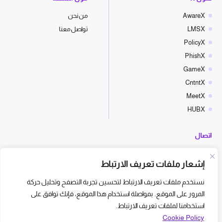
AwareX
من نحن
LMSX
تواصل معنا
PolicyX
PhishX
GameX
CntntX
MeetX
HUBX
اتصال
hello@cyberx.world
إشعار ملفات تعريف الارتباط
أخبار سايبر إكس
نستخدم ملفات تعريف الارتباط لتحسين تجربة التصفح وتحليل حركة
المرور على الموقع. بمواصلة استخدام هذا الموقع، فإنك توافق على
استخدامنا لملفات تعريف الارتباط.
Cookie Policy