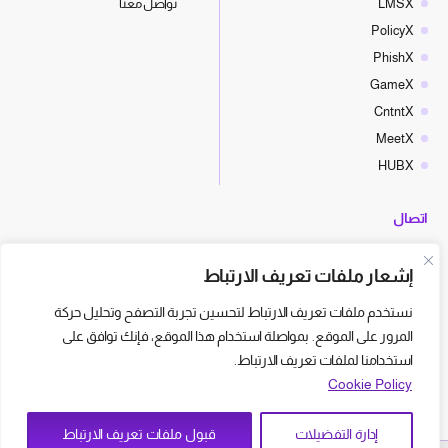
LMSX
تواصل معنا
PolicyX
PhishX
GameX
CntntX
MeetX
HUBX
اتصال
hello@cyberx.world
إشعار ملفات تعريف الارتباط
أخبار سايبر إكس
نستخدم ملفات تعريف الارتباط لتحسين تجربة التصفح وتحليل حركة
المرور على الموقع. بمواصلة استخدام هذا الموقع، فإنك توافق على
استخدامنا لملفات تعريف الارتباط.
Cookie Policy
إدارة التفضيلات
قبول ملفات تعريف الارتباط