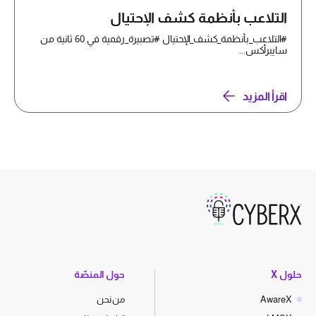
التلاعب بأنظمة كشف الإحتيال
#التلاعب_بأنظمة_كشف_الإحتيال #تصبيرة_رقمية في 60 ثانية من
سايبرأكس...
اقرأ المزيد
حلول X
حول المنصّة
AwareX
من نحن