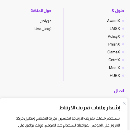
حلول X
حول المنصّة
AwareX
من نحن
LMSX
تواصل معنا
PolicyX
PhishX
GameX
CntntX
MeetX
HUBX
اتصال
hello@cyberx.world
إشعار ملفات تعريف الارتباط
أخبار سايبر إكس
نستخدم ملفات تعريف الارتباط لتحسين تجربة التصفح وتحليل حركة
المرور على الموقع. بمواصلة استخدام هذا الموقع، فإنك توافق على