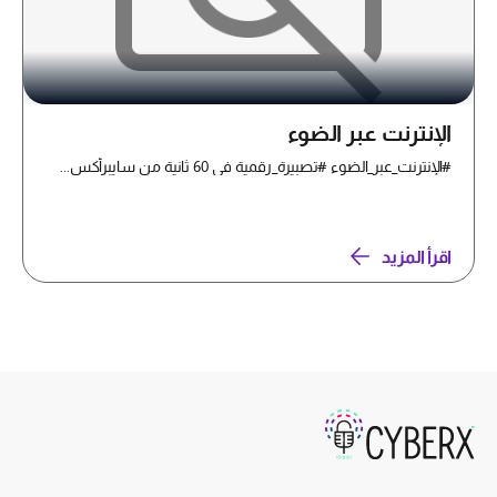
الإنترنت عبر الضوء
#الإنترنت_عبر_الضوء #تصبيرة_رقمية في 60 ثانية من سايبرأكس...
اقرأ المزيد