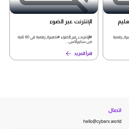
عليم
الإنترنت عبر الضوء
يرة_رقمية
#الإنترنت_عبر_الضوء #تصبيرة_رقمية في 60 ثانية
من سايبرأكس...
اقرأ المزيد
اتصال
hello@cyberx.world