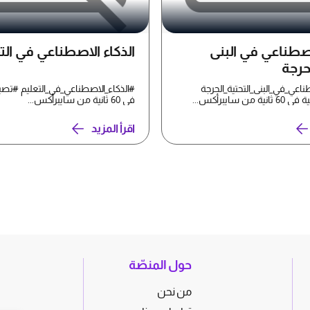
اصطناعي في البنى
الذكاء الاصطناعي في الت
لحرجة
ناعي_في_البنى_التحتية_الحرجة
#الذكاء_الاصطناعي_في_التعليم #تصب
ن سايبرأكس...
في 60 ثانية من سايبرأكس...
اقرأ المزيد
حول المنصّة
من نحن