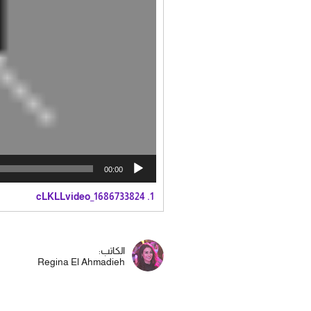
00:00
cLKLLvideo_1686733824
1.
الكاتب:
Regina El Ahmadieh