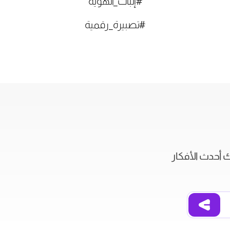
#إثبات_الهوية
#تصبيرة_رقمية
ك أحدث الأفكار