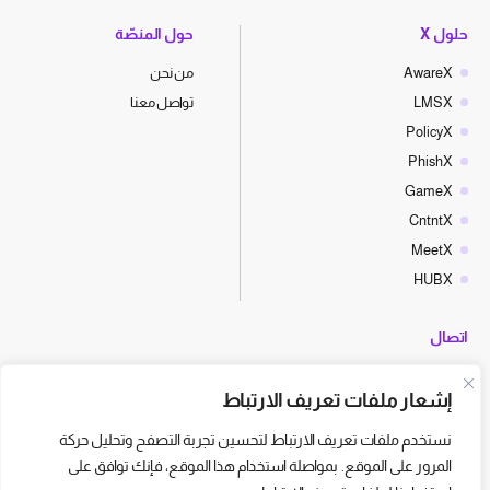
حلول X
حول المنصّة
AwareX
من نحن
LMSX
تواصل معنا
PolicyX
PhishX
GameX
CntntX
MeetX
HUBX
اتصال
hello@cyberx.world
إشعار ملفات تعريف الارتباط
أخبار سايبر إكس
نستخدم ملفات تعريف الارتباط لتحسين تجربة التصفح وتحليل حركة
المرور على الموقع. بمواصلة استخدام هذا الموقع، فإنك توافق على