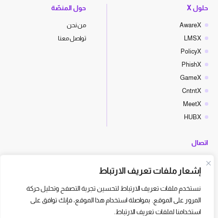
حلول X
حول المنصّة
AwareX
من نحن
LMSX
تواصل معنا
PolicyX
PhishX
GameX
CntntX
MeetX
HUBX
اتصال
hello@cyberx.world
إشعار ملفات تعريف الارتباط
أخبار سايبر إكس
نستخدم ملفات تعريف الارتباط لتحسين تجربة التصفح وتحليل حركة
المرور على الموقع. بمواصلة استخدام هذا الموقع، فإنك توافق على
استخدامنا لملفات تعريف الارتباط.