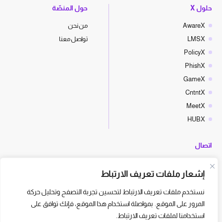
حلول X
حول المنصّة
AwareX
من نحن
LMSX
تواصل معنا
PolicyX
PhishX
GameX
CntntX
MeetX
HUBX
اتصال
hello@cyberx.world
إشعار ملفات تعريف الارتباط
أخبار سايبر إكس
نستخدم ملفات تعريف الارتباط لتحسين تجربة التصفح وتحليل حركة
المرور على الموقع. بمواصلة استخدام هذا الموقع، فإنك توافق على
استخدامنا لملفات تعريف الارتباط.