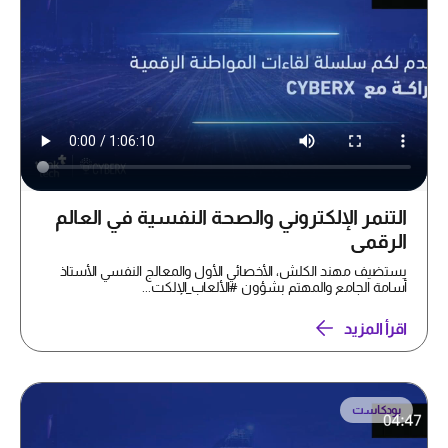
التنمر الإلكتروني والصحة النفسية في العالم
الرقمي
يستضيف مهند الكلش، الأخصائي الأول والمعالج النفسي الأستاذ
أسامة الجامع والمهتم بشؤون #الألعاب_الإلكت...
اقرأ المزيد
بودكاست