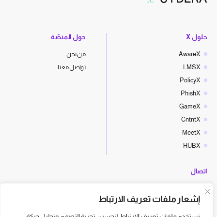
حلول X
حول المنصّة
AwareX
من نحن
LMSX
تواصل معنا
PolicyX
PhishX
GameX
CntntX
MeetX
HUBX
اتصال
hello@cyberx.world
إشعار ملفات تعريف الارتباط
أخبار سايبر إكس
نستخدم ملفات تعريف الارتباط لتحسين تجربة التصفح وتحليل حركة