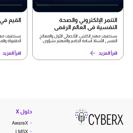
التنمر الإلكتروني والصحة
القيم في
النفسية في العالم الرقمي
يستضيف مهند الكلش، الأخصائي الأول والمعالج
يستضيف مهند 
النفسي الأستاذ أسامة الجامع والمهتم بشؤون
الطفولة والمد
#الألعاب_الإلكت...
المعرفة الأست
اقرأ المزيد
اقرأ المزيد
حلول X
AwareX
LMSX