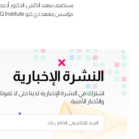
يستضيف مهند الكلش، الدكتور أحمد ال
مؤسس معهد دي كيو DQ Institute، في حلقة حول أهمية #المواطنة_الرقمية لنجاح الأفراد وجودة حياتهم في #المجتمع_الرقمي.
النشرة الإخبارية
اشترك في النشرة الإخبارية لدينا حتى لا تفوت
والأخبار الأمنية.