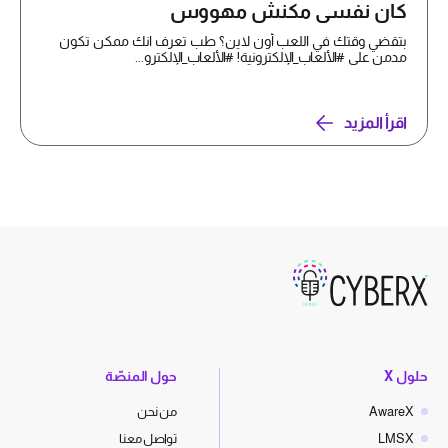
كان نفسي مكنش مهووس
بتقضي وقتك في اللعب أون لاين؟ طب تعرف انك ممكن تكون
مدمن على #الألعاب_الإلكترونية! #الألعاب_الإلكترو...
اقرأ المزيد
حلول X
حول المنصّة
AwareX
من نحن
LMSX
تواصل معنا