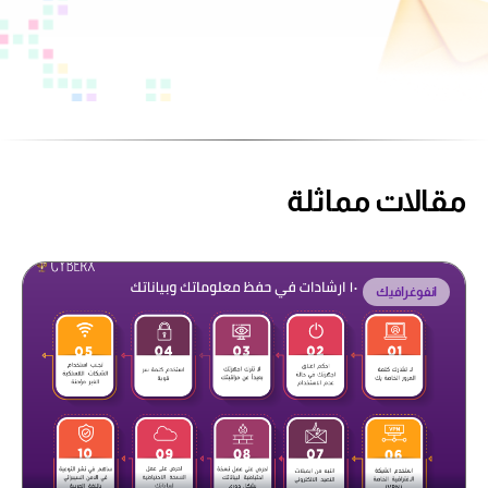
مقالات مماثلة
انفوغرافيك