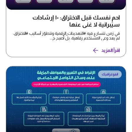
احمِ نفسك قبل الاختراق: ١٠ إرشادات
سيبرانية لا غنى عنها
في زمن تتسارع فيه #التهديدات_الرقمية وتتطوّر أساليب #الاختراق،
لم يعد وعي المستخدم رفاهية، بل أصبح خ...
اقرأ المزيد
انفوغرافيك