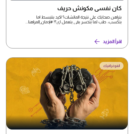
كان نفسي مكونش حريف
بتراهن صحابك علي نتيجة الماتشات؟ اكيد بتتبسط اما
بتكسب، طب لما بتخسر بقي بتعمل اي؟! #إدمان_المراهنا...
اقرأ المزيد
انفوغرافيك