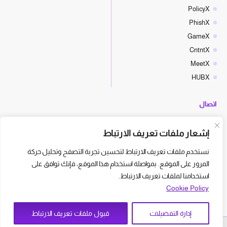
PolicyX
PhishX
GameX
CntntX
MeetX
HUBX
اتصال
hello@cyberx.world
إشعار ملفات تعريف الارتباط
أخبار سايبر إكس
نستخدم ملفات تعريف الارتباط لتحسين تجربة التصفح وتحليل حركة
المرور على الموقع. بمواصلة استخدام هذا الموقع، فإنك توافق على
استخدامنا لملفات تعريف الارتباط.
Cookie Policy
إدارة التفضيلات
قبول ملفات تعريف الارتباط
© CyberX - All Right Reserved
شروط الاستخدام