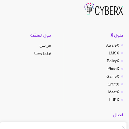
حلول X
حول المنصّة
AwareX
من نحن
LMSX
تواصل معنا
PolicyX
PhishX
GameX
CntntX
MeetX
HUBX
اتصال
hello@cyberx.world