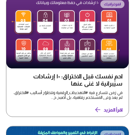
انفوغرافيك
احمِ نفسك قبل الاختراق: ١٠ إرشادات
سيبرانية لا غنى عنها
في زمن تتسارع فيه #التهديدات_الرقمية وتتطوّر أساليب #الاختراق،
لم يعد وعي المستخدم رفاهية، بل أصبح خ...
اقرأ المزيد
انفوغرافيك