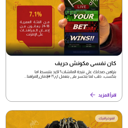
كان نفسي مكونش حريف
بتراهن صحابك علي نتيجة الماتشات؟ اكيد بتتبسط اما
بتكسب، طب لما بتخسر بقي بتعمل اي؟! #إدمان_المراهنا...
اقرأ المزيد
انفوغرافيك