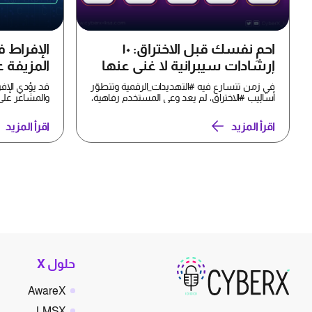
احمِ نفسك قبل الاختراق: ١٠
الإفراط ف
إرشادات سيبرانية لا غنى عنها
المزيفة 
الإجتماعي
في زمن تتسارع فيه #التهديدات_الرقمية وتتطوّر
قد يؤدي الإف
أساليب #الاختراق، لم يعد وعي المستخدم رفاهية،
والمشاعر على
بل أصبح خ...
نشر معلومات
اقرأ المزيد
اقرأ المزيد
حلول X
AwareX
LMSX