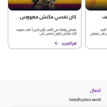
ف
كان نفسي مكنش مهووس
اكيد
بتقضي وقتك في اللعب أون لاين؟ طب تعرف
 بقي بتعمل
انك ممكن تكون مدمن على
#الألعاب_الإلكترونية! #الألعاب_الإلكترو...
اقرأ المزيد
اتصال
hello@cyberx.world