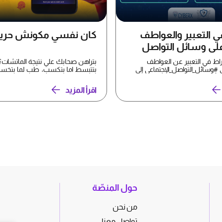
ي التعبير والعواطف
كان نفسي مكونش حري
على وسائل التواصل
راط في التعبير عن العواطف
بتراهن صحابك علي نتيجة الماتشات؟ 
 #وسائل_التواصل_الإجتماعي إلى
بتتبسط اما بتكسب، طب لما بتخسر
 أو خصوصي...
اي؟! #إدمان_المراهنا...
اقرأ المزيد
حول المنصّة
من نحن
تواصل معنا