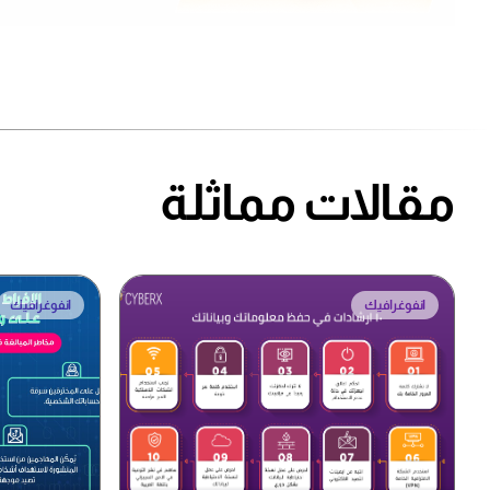
مقالات مماثلة
انفوغرافيك
انفوغرافيك