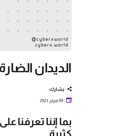
الديدان الضارة
يشارك
09 فبراير 2023
بما إننا تعرفنا عل
كثيرة ..