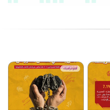
انفوغرافيك