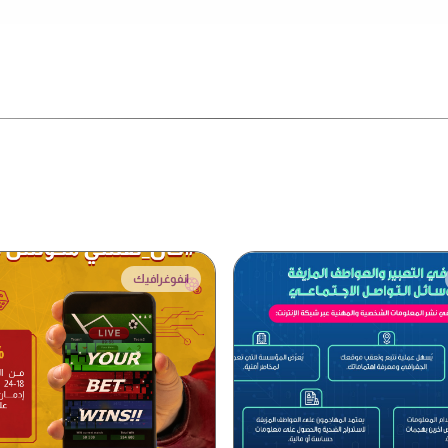
انفوغرافيك